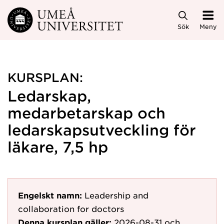
Hoppa direkt till innehållet
Sök
Meny
KURSPLAN:
Ledarskap,
medarbetarskap och
ledarskapsutveckling för
läkare, 7,5 hp
Engelskt namn:
Leadership and
collaboration for doctors
Denna kursplan gäller:
2026-08-31
och