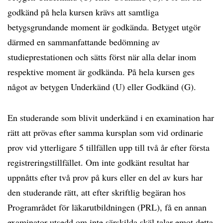
godkänd på hela kursen krävs att samtliga
betygsgrundande moment är godkända. Betyget utgör
därmed en sammanfattande bedömning av
studieprestationen och sätts först när alla delar inom
respektive moment är godkända. På hela kursen ges
något av betygen Underkänd (U) eller Godkänd (G).
En studerande som blivit underkänd i en examination har
rätt att prövas efter samma kursplan som vid ordinarie
prov vid ytterligare 5 tillfällen upp till två år efter första
registreringstillfället. Om inte godkänt resultat har
uppnåtts efter två prov på kurs eller en del av kurs har
den studerande rätt, att efter skriftlig begäran hos
Programrådet för läkarutbildningen (PRL), få en annan
examinator utsedd om inte särskilda skäl talar emot detta.