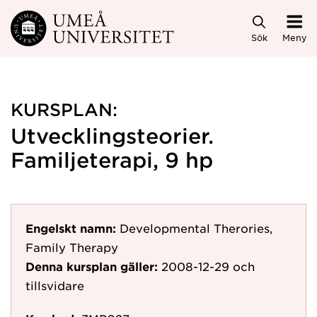
Hoppa direkt till innehållet
Sök
Meny
KURSPLAN:
Utvecklingsteorier.
Familjeterapi, 9 hp
Engelskt namn:
Developmental Therories,
Family Therapy
Denna kursplan gäller:
2008-12-29
och
tillsvidare