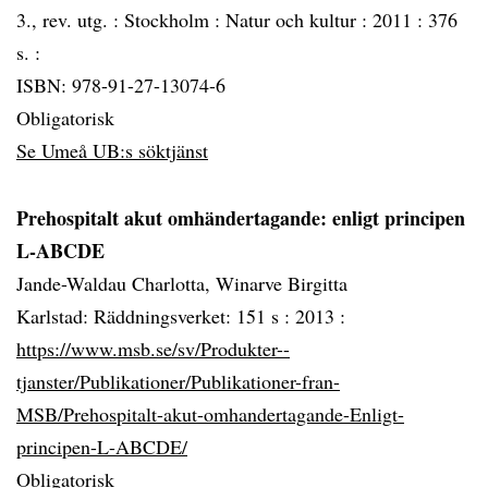
3., rev. utg. :
Stockholm :
Natur och kultur :
2011 :
376
s. :
ISBN: 978-91-27-13074-6
Obligatorisk
Se Umeå UB:s söktjänst
Prehospitalt akut omhändertagande: enligt principen
L-ABCDE
Jande-Waldau Charlotta, Winarve Birgitta
Karlstad: Räddningsverket: 151 s :
2013 :
https://www.msb.se/sv/Produkter--
tjanster/Publikationer/Publikationer-fran-
MSB/Prehospitalt-akut-omhandertagande-Enligt-
principen-L-ABCDE/
Obligatorisk