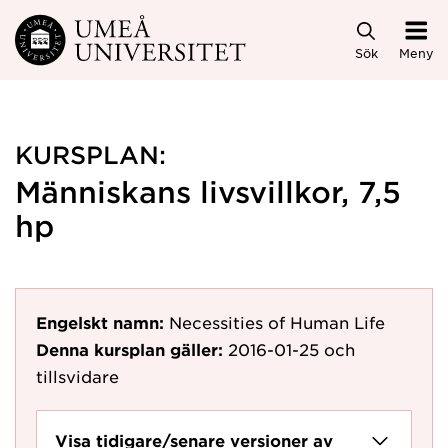
Hoppa direkt till innehållet
Sök
Meny
KURSPLAN:
Människans livsvillkor, 7,5
hp
Engelskt namn:
Necessities of Human Life
Denna kursplan gäller:
2016-01-25
och
tillsvidare
Visa tidigare/senare versioner av