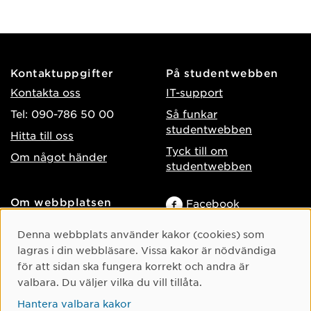
Kontaktuppgifter
På studentwebben
Kontakta oss
IT-support
Tel: 090-786 50 00
Så funkar
studentwebben
Hitta till oss
Tyck till om
Om något händer
studentwebben
Om webbplatsen
Facebook
Tillgänglighet på umu.se
Instagram
Cookie-samtycke
Denna webbplats använder kakor (cookies) som
Behandling av
TikTok
lagras i din webbläsare. Vissa kakor är nödvändiga
personuppgifter
för att sidan ska fungera korrekt och andra är
Youtube
Hantera kakor
valbara. Du väljer vilka du vill tillåta.
LinkedIn
Hantera valbara kakor