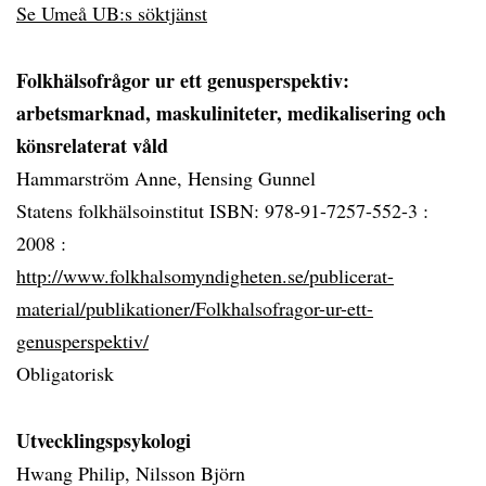
Se Umeå UB:s söktjänst
Folkhälsofrågor ur ett genusperspektiv:
arbetsmarknad, maskuliniteter, medikalisering och
könsrelaterat våld
Hammarström Anne, Hensing Gunnel
Statens folkhälsoinstitut ISBN: 978-91-7257-552-3 :
2008 :
http://www.folkhalsomyndigheten.se/publicerat-
material/publikationer/Folkhalsofragor-ur-ett-
genusperspektiv/
Obligatorisk
Utvecklingspsykologi
Hwang Philip, Nilsson Björn