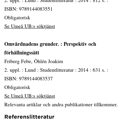
2. uppl. :
Lund :
Studentlitteratur :
2014 :
812 s. :
ISBN: 9789144083551
Obligatorisk
Se Umeå UB:s söktjänst
Omvårdnadens grunder.
: Perspektiv och
förhållningssätt
Friberg Febe, Öhlén Joakim
2. uppl. :
Lund :
Studentlitteratur :
2014 :
631 s. :
ISBN: 9789144083537
Obligatorisk
Se Umeå UB:s söktjänst
Relevanta artiklar och andra publikationer tillkommer.
Referenslitteratur