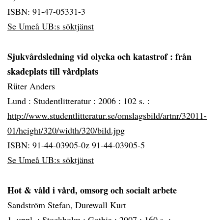
ISBN: 91-47-05331-3
Se Umeå UB:s söktjänst
Sjukvårdsledning vid olycka och katastrof
: från
skadeplats till vårdplats
Rüter Anders
Lund :
Studentlitteratur :
2006 :
102 s. :
http://www.studentlitteratur.se/omslagsbild/artnr/32011-
01/height/320/width/320/bild.jpg
ISBN: 91-44-03905-0z 91-44-03905-5
Se Umeå UB:s söktjänst
Hot & våld i vård, omsorg och socialt arbete
Sandström Stefan, Durewall Kurt
1. uppl. :
Stockholm :
Gothia :
2007 :
160 s. :