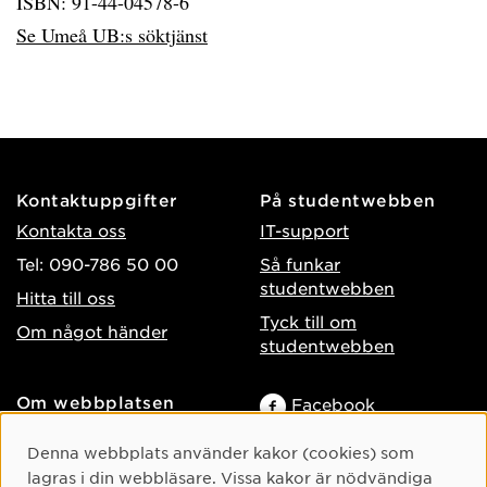
ISBN: 91-44-04578-6
Se Umeå UB:s söktjänst
Kontaktuppgifter
På studentwebben
Kontakta oss
IT-support
Tel: 090-786 50 00
Så funkar
studentwebben
Hitta till oss
Tyck till om
Om något händer
studentwebben
Om webbplatsen
Facebook
Tillgänglighet på umu.se
Instagram
Cookie-samtycke
Denna webbplats använder kakor (cookies) som
Behandling av
TikTok
lagras i din webbläsare. Vissa kakor är nödvändiga