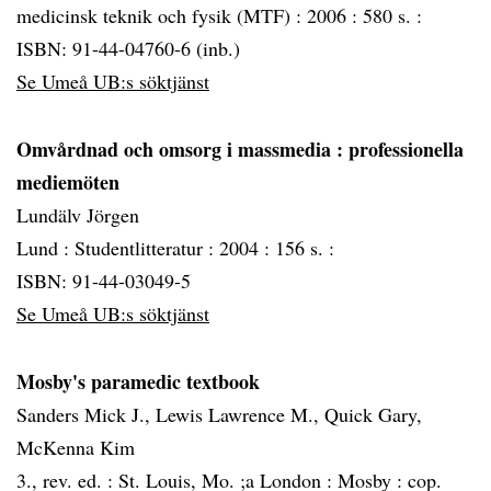
medicinsk teknik och fysik (MTF) :
2006 :
580 s. :
ISBN: 91-44-04760-6 (inb.)
Se Umeå UB:s söktjänst
Omvårdnad och omsorg i massmedia
: professionella
mediemöten
Lundälv Jörgen
Lund :
Studentlitteratur :
2004 :
156 s. :
ISBN: 91-44-03049-5
Se Umeå UB:s söktjänst
Mosby's paramedic textbook
Sanders Mick J., Lewis Lawrence M., Quick Gary,
McKenna Kim
3., rev. ed. :
St. Louis, Mo. ;a London :
Mosby :
cop.