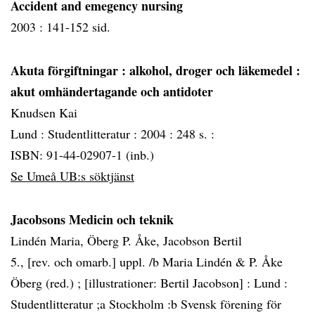
Accident and emegency nursing
2003 :
141-152 sid.
Akuta förgiftningar
: alkohol, droger och läkemedel :
akut omhändertagande och antidoter
Knudsen Kai
Lund :
Studentlitteratur :
2004 :
248 s. :
ISBN: 91-44-02907-1 (inb.)
Se Umeå UB:s söktjänst
Jacobsons Medicin och teknik
Lindén Maria, Öberg P. Åke, Jacobson Bertil
5., [rev. och omarb.] uppl. /b Maria Lindén & P. Åke
Öberg (red.) ; [illustrationer: Bertil Jacobson] :
Lund :
Studentlitteratur ;a Stockholm :b Svensk förening för