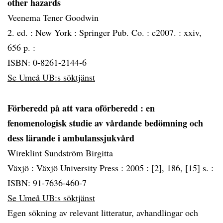
other hazards
Veenema Tener Goodwin
2. ed. :
New York :
Springer Pub. Co. :
c2007. :
xxiv,
656 p. :
ISBN: 0-8261-2144-6
Se Umeå UB:s söktjänst
Förberedd på att vara oförberedd
: en
fenomenologisk studie av vårdande bedömning och
dess lärande i ambulanssjukvård
Wireklint Sundström Birgitta
Växjö :
Växjö University Press :
2005 :
[2], 186, [15] s. :
ISBN: 91-7636-460-7
Se Umeå UB:s söktjänst
Egen sökning av relevant litteratur, avhandlingar och