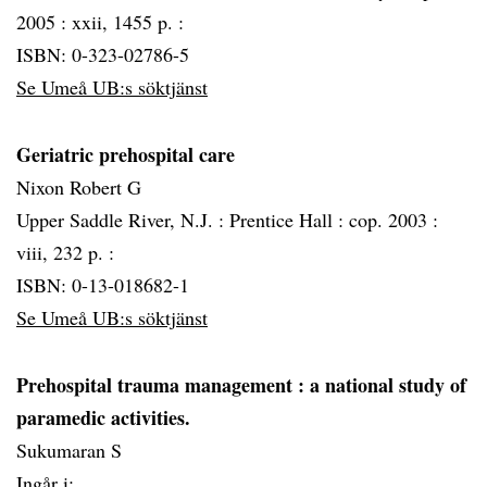
2005 :
xxii, 1455 p. :
ISBN: 0-323-02786-5
Se Umeå UB:s söktjänst
Geriatric prehospital care
Nixon Robert G
Upper Saddle River, N.J. :
Prentice Hall :
cop. 2003 :
viii, 232 p. :
ISBN: 0-13-018682-1
Se Umeå UB:s söktjänst
Prehospital trauma management
: a national study of
paramedic activities.
Sukumaran S
Ingår i: