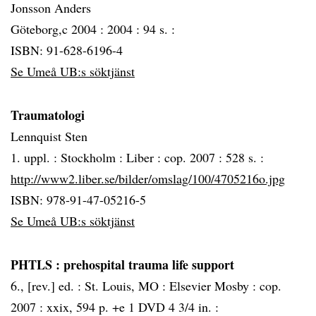
Jonsson Anders
Göteborg,c 2004 :
2004 :
94 s. :
ISBN: 91-628-6196-4
Se Umeå UB:s söktjänst
Traumatologi
Lennquist Sten
1. uppl. :
Stockholm :
Liber :
cop. 2007 :
528 s. :
http://www2.liber.se/bilder/omslag/100/4705216o.jpg
ISBN: 978-91-47-05216-5
Se Umeå UB:s söktjänst
PHTLS
: prehospital trauma life support
6., [rev.] ed. :
St. Louis, MO :
Elsevier Mosby :
cop.
2007 :
xxix, 594 p. +e 1 DVD 4 3/4 in. :