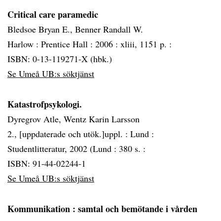
Critical care paramedic
Bledsoe Bryan E., Benner Randall W.
Harlow :
Prentice Hall :
2006 :
xliii, 1151 p. :
ISBN: 0-13-119271-X (hbk.)
Se Umeå UB:s söktjänst
Katastrofpsykologi.
Dyregrov Atle, Wentz Karin Larsson
2., [uppdaterade och utök.]uppl. :
Lund :
Studentlitteratur, 2002 (Lund :
380 s. :
ISBN: 91-44-02244-1
Se Umeå UB:s söktjänst
Kommunikation
: samtal och bemötande i vården