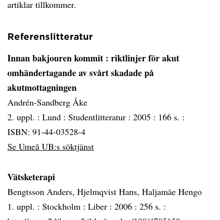
artiklar tillkommer.
Referenslitteratur
Innan bakjouren kommit
: riktlinjer för akut
omhändertagande av svårt skadade på
akutmottagningen
Andrén-Sandberg Åke
2. uppl. :
Lund :
Studentlitteratur :
2005 :
166 s. :
ISBN: 91-44-03528-4
Se Umeå UB:s söktjänst
Vätsketerapi
Bengtsson Anders, Hjelmqvist Hans, Haljamäe Hengo
1. uppl. :
Stockholm :
Liber :
2006 :
256 s. :