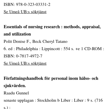
ISBN: 978-0-323-03331-2
Se Umeå UB:s söktjänst
Essentials of nursing research
: methods, appraisal,
and utilization
Polit Denise F., Beck Cheryl Tatano
6. ed :
Philadelphia :
Lippincott :
554 s. +e 1 CD-ROM :
ISBN: 0-7817-4972-7
Se Umeå UB:s söktjänst
Författningshandbok för personal inom hälso- och
sjukvården.
Raadu Gunnel
senaste upplagan :
Stockholm b Liber :
Liber :
9 s. (716
s.) :