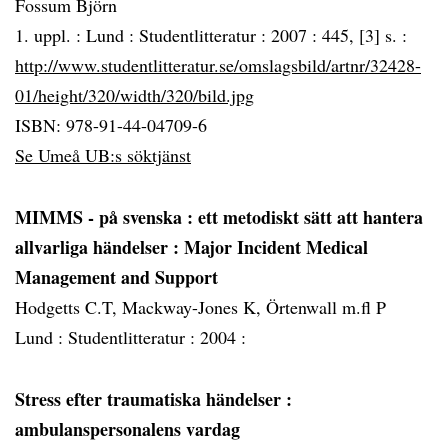
Fossum Björn
1. uppl. :
Lund :
Studentlitteratur :
2007 :
445, [3] s. :
http://www.studentlitteratur.se/omslagsbild/artnr/32428-
01/height/320/width/320/bild.jpg
ISBN: 978-91-44-04709-6
Se Umeå UB:s söktjänst
MIMMS - på svenska : ett metodiskt sätt att hantera
allvarliga händelser
: Major Incident Medical
Management and Support
Hodgetts C.T, Mackway-Jones K, Örtenwall m.fl P
Lund :
Studentlitteratur :
2004 :
Stress efter traumatiska händelser
:
ambulanspersonalens vardag