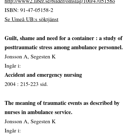
http://www2.liber.se/bilder/omslag/100/4705158o
ISBN: 91-47-05158-2
Se Umeå UB:s söktjänst
Guilt, shame and need for a container
: a study of
posttraumatic stress among ambulance personnel.
Jonsson A, Segesten K
Ingår i:
Accident and emergency nursing
2004 :
215-223 sid.
The meaning of traumatic events as described by
nurses in ambulance service.
Jonsson A, Segesten K
Ingår i: