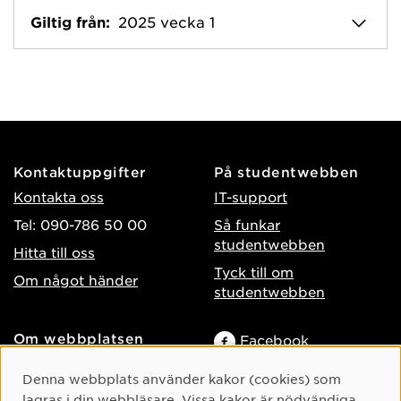
Giltig från:
2025 vecka 1
Kontaktuppgifter
På studentwebben
Kontakta oss
IT-support
Tel: 090-786 50 00
Så funkar
studentwebben
Hitta till oss
Tyck till om
Om något händer
studentwebben
Om webbplatsen
Facebook
Tillgänglighet på umu.se
Instagram
Cookie-samtycke
Denna webbplats använder kakor (cookies) som
Behandling av
lagras i din webbläsare. Vissa kakor är nödvändiga
TikTok