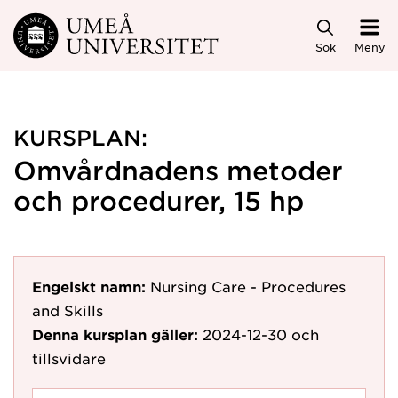
Hoppa direkt till innehållet
Sök
Meny
KURSPLAN:
Omvårdnadens metoder
och procedurer, 15 hp
Engelskt namn:
Nursing Care - Procedures
and Skills
Denna kursplan gäller:
2024-12-30
och
tillsvidare