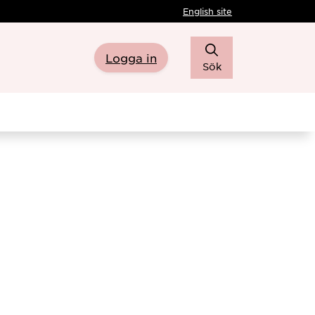
English site
Logga in
Sök