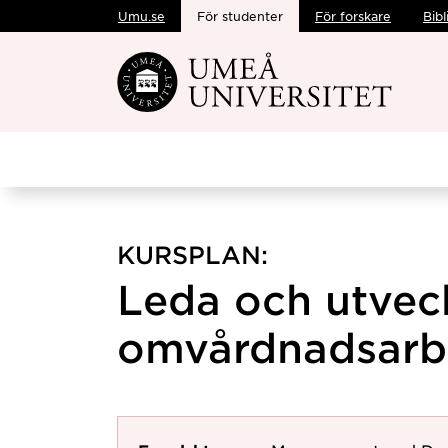
Umu.se
För studenter
För forskare
Bibl
Hoppa direkt till innehållet
KURSPLAN:
Leda och utvec
omvårdnadsarbe