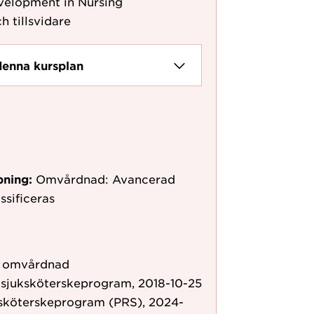
elopment in Nursing
h tillsvidare
denna kursplan
pning:
Omvårdnad: Avancerad
ssificeras
ör omvårdnad
 sjuksköterskeprogram, 2018-10-25
ksköterskeprogram (PRS), 2024-