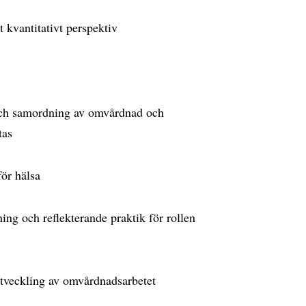
 kvantitativt perspektiv
 och samordning av omvårdnad och
tas
för hälsa
ng och reflekterande praktik för rollen
utveckling av omvårdnadsarbetet