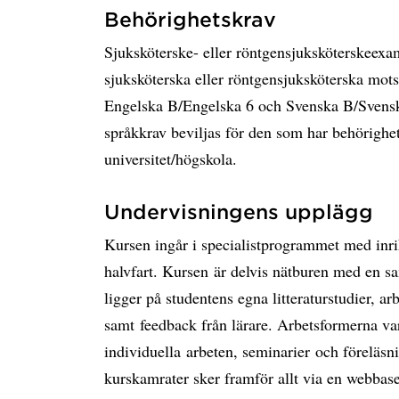
Behörighetskrav
Sjuksköterske- eller röntgensjuksköterskee
sjuksköterska eller röntgensjuksköterska mot
Engelska B/Engelska 6 och Svenska B/Svensk
språkkrav beviljas för den som har behörighe
universitet/högskola.
Undervisningens upplägg
Kursen ingår i specialistprogrammet med inri
halvfart. Kursen är delvis nätburen med en
ligger på studentens egna litteraturstudier, a
samt feedback från lärare. Arbetsformerna va
individuella arbeten, seminarier och föreläsn
kurskamrater sker framför allt via en webbase