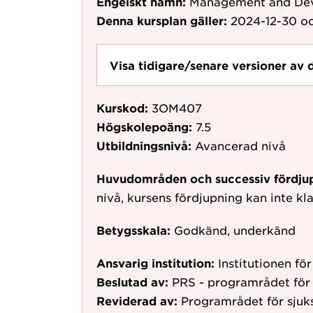
Engelskt namn:
Management and Dev
Denna kursplan gäller:
2024-12-30
oc
Visa tidigare/senare versioner av 
Kurskod:
3OM407
Högskolepoäng:
7.5
Utbildningsnivå:
Avancerad nivå
Huvudområden och successiv fördju
nivå, kursens fördjupning kan inte kla
Betygsskala:
Godkänd, underkänd
Ansvarig institution:
Institutionen f
Beslutad av:
PRS - programrådet för
Reviderad av:
Programrådet för sju