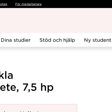
iotek
För medarbetare
Dina studier
Stöd och hjälp
Ny student
kla
te, 7,5 hp