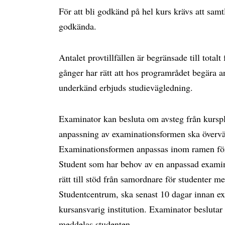
För att bli godkänd på hel kurs krävs att sa
godkända.
Antalet provtillfällen är begränsade till tota
gånger har rätt att hos programrådet begära 
underkänd erbjuds studievägledning.
Examinator kan besluta om avsteg från kursp
anpassning av examinationsformen ska övervä
Examinationsformen anpassas inom ramen för 
Student som har behov av en anpassad examina
rätt till stöd från samordnare för studenter m
Studentcentrum, ska senast 10 dagar innan e
kursansvarig institution. Examinator beslut
meddelas studenten.