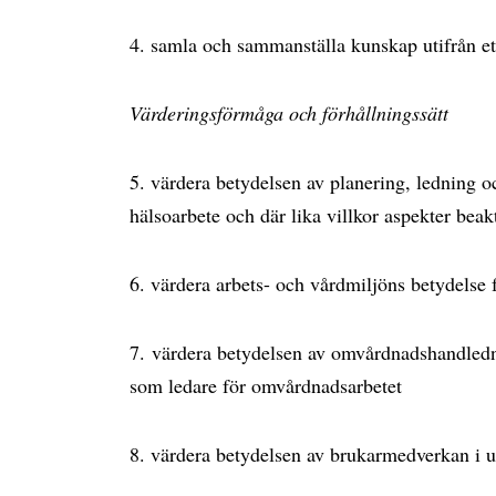
4. samla och sammanställa kunskap utifrån ett
Värderingsförmåga och förhållningssätt
5. värdera betydelsen av planering, ledning
hälsoarbete och där lika villkor aspekter beak
6. värdera arbets- och vårdmiljöns betydelse 
7. värdera betydelsen av omvårdnadshandledni
som ledare för omvårdnadsarbetet
8. värdera betydelsen av brukarmedverkan i 