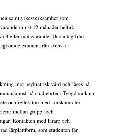
xamen samt yrkesverksamhet som
svarande minst 12 månader heltid.
a 3 eller motsvarande. Undantag från
tsgivande examen från svenskt
ktning mot psykiatrisk vård och läses på
 sammankomst på studieorten. Tyngdpunkten
rbete och reflektion med kurskamrater
rierar mellan grupp- och
ingar. Kontakten med lärare och
rad lärplattform, som studenten får