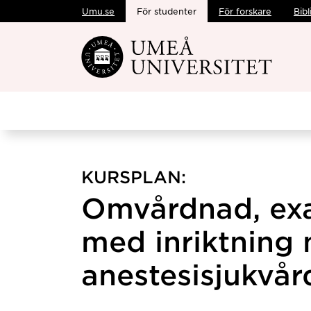
Umu.se
För studenter
För forskare
Bibl
Hoppa direkt till innehållet
KURSPLAN:
Omvårdnad, ex
med inriktning
anestesisjukvår