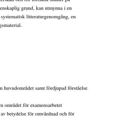
tenskaplig grund, kan utmynna i en
en systematisk litteraturgenomgång, en
ngsmaterial.
om huvudområdet samt fördjupad förståelse
om området för examensarbetet
g av betydelse för omvårdnad och för