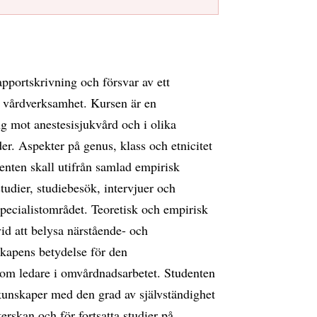
pportskrivning och försvar av ett
 vårdverksamhet. Kursen är en
g mot anestesisjukvård och i olika
er. Aspekter på genus, klass och etnicitet
denten skall utifrån samlad empirisk
udier, studiebesök, intervjuer och
pecialistområdet. Teoretisk och empirisk
vid att belysa närstående- och
kapens betydelse för den
 som ledare i omvårdnadsarbetet. Studenten
kunskaper med den grad av självständighet
erskan och för fortsatta studier på