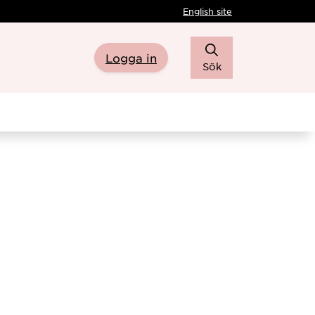
English site
Logga in
Sök