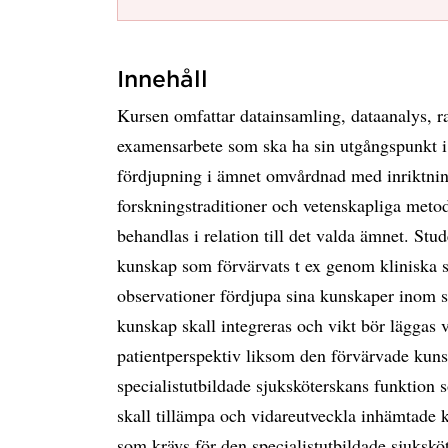
Innehåll
Kursen omfattar datainsamling, dataanalys, ra
examensarbete som ska ha sin utgångspunkt i
fördjupning i ämnet omvårdnad med inriktnin
forskningstraditioner och vetenskapliga metod
behandlas i relation till det valda ämnet. Stu
kunskap som förvärvats t ex genom kliniska st
observationer fördjupa sina kunskaper inom s
kunskap skall integreras och vikt bör läggas 
patientperspektiv liksom den förvärvade kuns
specialistutbildade sjuksköterskans funktion
skall tillämpa och vidareutveckla inhämtade 
som krävs för den specialistutbildade sjuksköt