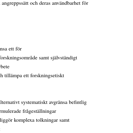
angreppssätt och deras användbarhet för
nsa ett för
forskningsområde samt självständigt
rbete
ch tillämpa ett forskningsetiskt
ernativt systematiskt avgränsa befintlig
formulerade frågeställningar
liggör komplexa tolkningar samt
t