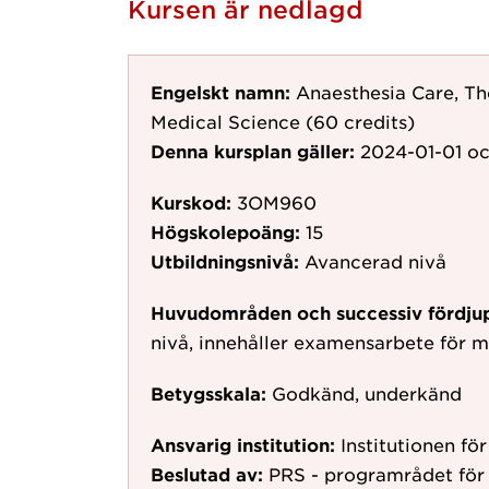
Kursen är nedlagd
Engelskt namn:
Anaesthesia Care, Th
Medical Science (60 credits)
Denna kursplan gäller:
2024-01-01
oc
Kurskod:
3OM960
Högskolepoäng:
15
Utbildningsnivå:
Avancerad nivå
Huvudområden och successiv fördju
nivå, innehåller examensarbete för 
Betygsskala:
Godkänd, underkänd
Ansvarig institution:
Institutionen f
Beslutad av:
PRS - programrådet för