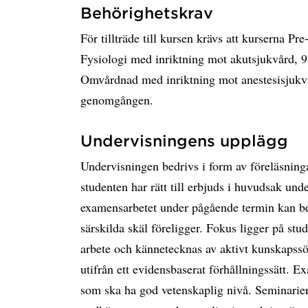
Behörighetskrav
För tillträde till kursen krävs att kurserna P
Fysiologi med inriktning mot akutsjukvård, 9
Omvårdnad med inriktning mot anestesisjukvå
genomgången.
Undervisningens upplägg
Undervisningen bedrivs i form av föreläsnin
studenten har rätt till erbjuds i huvudsak und
examensarbetet under pågående termin kan be
särskilda skäl föreligger. Fokus ligger på stu
arbete och kännetecknas av aktivt kunskapss
utifrån ett evidensbaserat förhållningssätt. 
som ska ha god vetenskaplig nivå. Seminarier