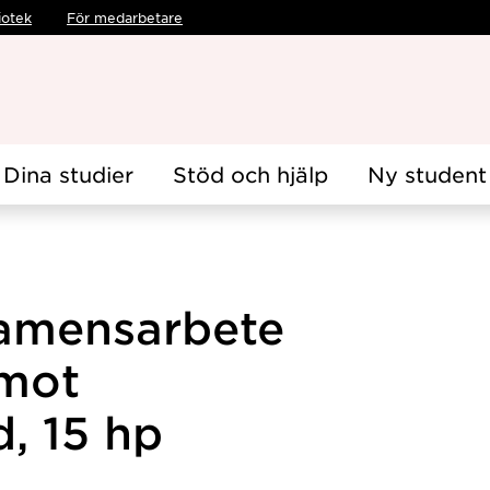
iotek
För medarbetare
Dina studier
Stöd och hjälp
Ny student
amensarbete
 mot
d, 15 hp