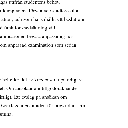
gas utifrån studentens behov.
kursplanens förväntade studieresultat.
tion, och som har erhållit ett beslut om
ed funktionsnedsättning vid
xaminationen begära anpassning hos
ar om anpassad examination som sedan
el eller del av kurs baserat på tidigare
het. Om ansökan om tillgodoräknande
riftligt. Ett avslag på ansökan om
ll Överklagandenämnden för högskolan. För
amina.