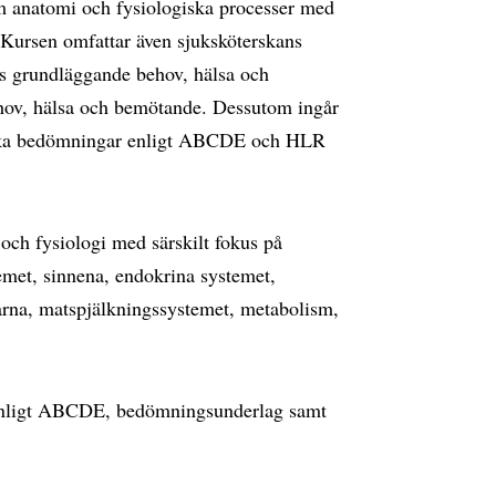
 anatomi och fysiologiska processer med
. Kursen omfattar även sjuksköterskans
ns grundläggande behov, hälsa och
ehov, hälsa och bemötande. Dessutom ingår
niska bedömningar enligt ABCDE och HLR
ch fysiologi med särskilt fokus på
temet, sinnena, endokrina systemet,
arna, matspjälkningssystemet, metabolism,
enligt ABCDE, bedömningsunderlag samt