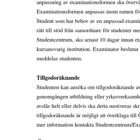
anpassning av examinationsformen ska övervä
Examinationsformen anpassas inom ramen för 
Student som har behov av en anpassad examina
rätt till stöd från samordnare för studenter m
Studentcentrum, ska senast 10 dagar innan e
kursansvarig institution. Examinator beslut
meddelas studenten.
Tillgodoräknande
Studenten kan ansöka om tillgodoräknande av h
genomgången utbildning eller yrkesverksam
avslås helt eller delvis ska detta motiveras sk
tillgodoräknande är möjligt att överklaga ti
mer information kontakta Studentcentrum/Ex