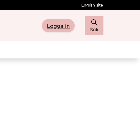
English site
Logga in
Sök