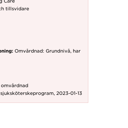
g Care
h tillsvidare
pning:
Omvårdnad: Grundnivå, har
ör omvårdnad
 sjuksköterskeprogram, 2023-01-13