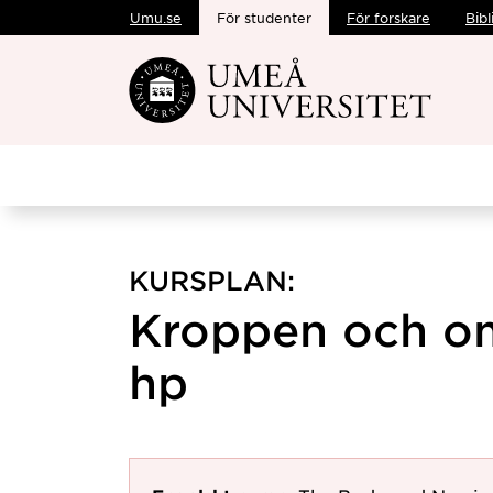
Umu.se
För studenter
För forskare
Bibl
Hoppa direkt till innehållet
KURSPLAN:
Kroppen och om
hp