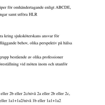
nciper för omhändertagande enligt ABCDE,
ningar samt utföra HLR
tera kring sjuksköterskans ansvar för
dläggande behov, olika perspektiv på hälsa
sgrupp bestående av olika professioner
föreställning vid möten inom och utanför
er 2b eller 2c/nivå 2a eller 2b eller 2c,
ller 1a1+1a2/nivå 1b eller 1a1+1a2