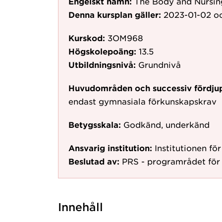
Engelskt namn:
The Body and Nursin
Denna kursplan gäller:
2023-01-02
oc
Kurskod:
3OM968
Högskolepoäng:
13.5
Utbildningsnivå:
Grundnivå
Huvudområden och successiv fördju
endast gymnasiala förkunskapskrav
Betygsskala:
Godkänd, underkänd
Ansvarig institution:
Institutionen f
Beslutad av:
PRS - programrådet för
Innehåll