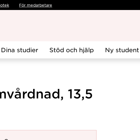
iotek
För medarbetare
Dina studier
Stöd och hjälp
Ny student
vårdnad, 13,5