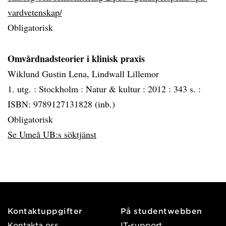
vardvetenskap/
Obligatorisk
Omvårdnadsteorier i klinisk praxis
Wiklund Gustin Lena, Lindwall Lillemor
1. utg. :
Stockholm :
Natur & kultur :
2012 :
343 s. :
ISBN: 9789127131828 (inb.)
Obligatorisk
Se Umeå UB:s söktjänst
Kontaktuppgifter
På studentwebben
Kontakta oss
IT-support