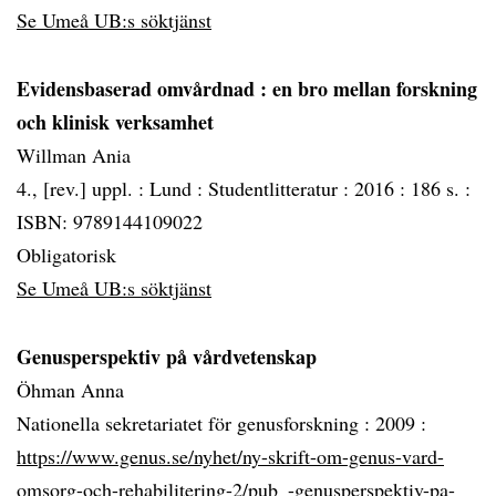
Se Umeå UB:s söktjänst
Evidensbaserad omvårdnad
: en bro mellan forskning
och klinisk verksamhet
Willman Ania
4., [rev.] uppl. :
Lund :
Studentlitteratur :
2016 :
186 s. :
ISBN: 9789144109022
Obligatorisk
Se Umeå UB:s söktjänst
Genusperspektiv på vårdvetenskap
Öhman Anna
Nationella sekretariatet för genusforskning :
2009 :
https://www.genus.se/nyhet/ny-skrift-om-genus-vard-
omsorg-och-rehabilitering-2/pub_-genusperspektiv-pa-