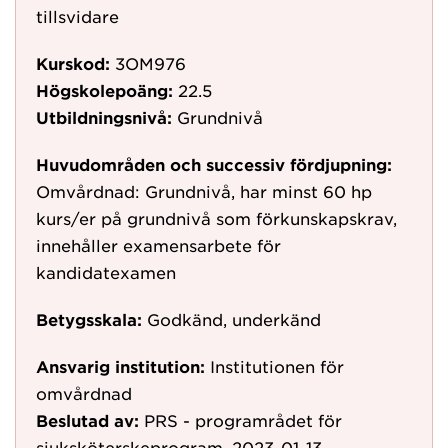
tillsvidare
Kurskod:
3OM976
Högskolepoäng:
22.5
Utbildningsnivå:
Grundnivå
Huvudområden och successiv fördjupning:
Omvårdnad: Grundnivå, har minst 60 hp
kurs/er på grundnivå som förkunskapskrav,
innehåller examensarbete för
kandidatexamen
Betygsskala:
Godkänd, underkänd
Ansvarig institution:
Institutionen för
omvårdnad
Beslutad av:
PRS - programrådet för
sjuksköterskeprogram, 2023-01-13