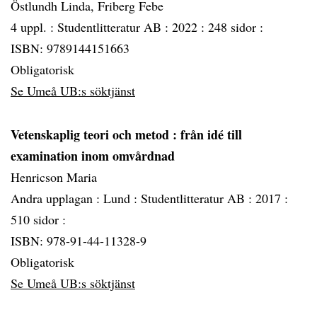
Östlundh Linda, Friberg Febe
4 uppl. :
Studentlitteratur AB :
2022 :
248 sidor :
ISBN: 9789144151663
Obligatorisk
Se Umeå UB:s söktjänst
Vetenskaplig teori och metod
: från idé till
examination inom omvårdnad
Henricson Maria
Andra upplagan :
Lund :
Studentlitteratur AB :
2017 :
510 sidor :
ISBN: 978-91-44-11328-9
Obligatorisk
Se Umeå UB:s söktjänst