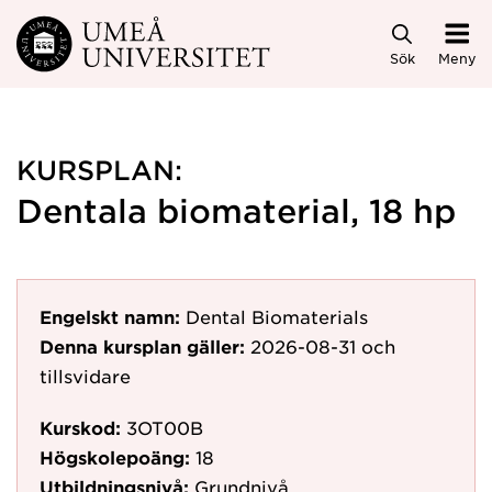
Hoppa direkt till innehållet
Sök
Meny
KURSPLAN:
Dentala biomaterial, 18 hp
Engelskt namn:
Dental Biomaterials
Denna kursplan gäller:
2026-08-31
och
tillsvidare
Kurskod:
3OT00B
Högskolepoäng:
18
Utbildningsnivå:
Grundnivå