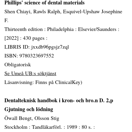
Phillips' science of dental materials
Shen Chiayi, Rawls Ralph, Esquivel-Upshaw Josephine
F.
Thirteenth edition :
Philadelphia :
Elsevier/Saunders :
[2022] :
430 pages :
LIBRIS ID: jxxdb96pgsjz7zql
ISBN: 9780323697552
Obligatorisk
Se Umeå UB:s söktjänst
Läsanvisning: Finns på ClinicalKey)
Dentalteknisk handbok i kron- och bro.n D. 2,p
Gjutning och lödning
Öwall Bengt, Olsson Stig
Stockholm :
Tandläkarförl. :
1989 :
80 s. :