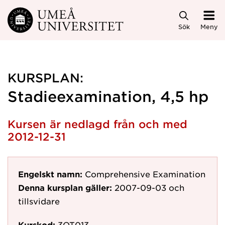
Hoppa direkt till innehållet
Sök
Meny
KURSPLAN:
Stadieexamination, 4,5 hp
Kursen är nedlagd från och med
2012-12-31
Engelskt namn:
Comprehensive Examination
Denna kursplan gäller:
2007-09-03
och
tillsvidare
Kurskod:
3OT013