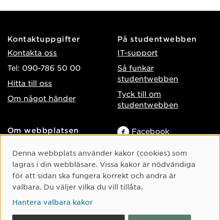
Kontaktuppgifter
På studentwebben
Kontakta oss
IT-support
Tel: 090-786 50 00
Så funkar
studentwebben
Hitta till oss
Tyck till om
Om något händer
studentwebben
Om webbplatsen
Facebook
Tillgänglighet på umu.se
Instagram
Cookie-samtycke
Denna webbplats använder kakor (cookies) som
Behandling av
TikTok
lagras i din webbläsare. Vissa kakor är nödvändiga
personuppgifter
för att sidan ska fungera korrekt och andra är
Youtube
Hantera kakor
valbara. Du väljer vilka du vill tillåta.
LinkedIn
Hantera valbara kakor