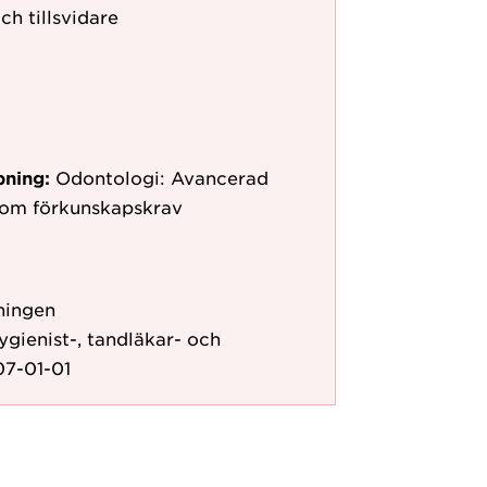
ch tillsvidare
pning:
Odontologi: Avancerad
 som förkunskapskrav
ningen
gienist-, tandläkar- och
7-01-01