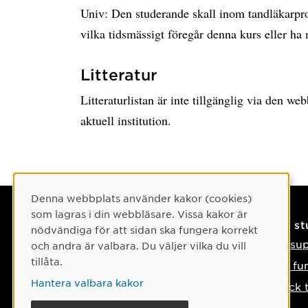
Univ: Den studerande skall inom tandläkarp
vilka tidsmässigt föregår denna kurs eller h
Litteratur
Litteraturlistan är inte tillgänglig via den w
aktuell institution.
Cookie-samtycke
Denna webbplats använder kakor (cookies)
som lagras i din webbläsare. Vissa kakor är
Kontaktuppgifter
På s
nödvändiga för att sidan ska fungera korrekt
Kontakta oss
IT-su
och andra är valbara. Du väljer vilka du vill
tillåta.
Tel: 090-786 50 00
Så fu
Hantera valbara kakor
Hitta till oss
Tyck 
Om något händer