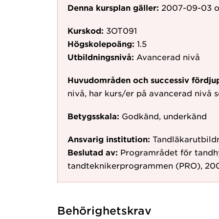
Denna kursplan gäller:
2007-09-03
o
Kurskod:
3OT091
Högskolepoäng:
1.5
Utbildningsnivå:
Avancerad nivå
Huvudområden och successiv fördju
nivå, har kurs/er på avancerad nivå
Betygsskala:
Godkänd, underkänd
Ansvarig institution:
Tandläkarutbild
Beslutad av:
Programrådet för tandhy
tandteknikerprogrammen (PRO), 200
Behörighetskrav