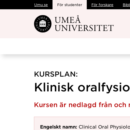
Umu.se
För studenter
För forskare
Bibl
Hoppa direkt till innehållet
KURSPLAN:
Klinisk oralfysio
Kursen är nedlagd från och 
Engelskt namn:
Clinical Oral Physiol