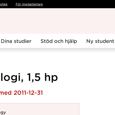
iotek
För medarbetare
Dina studier
Stöd och hjälp
Ny student
logi, 1,5 hp
med 2011-12-31
ogy