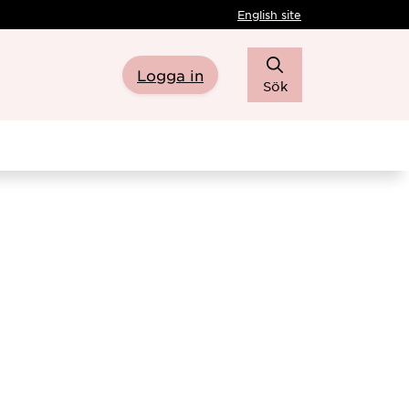
English site
Logga in
Sök