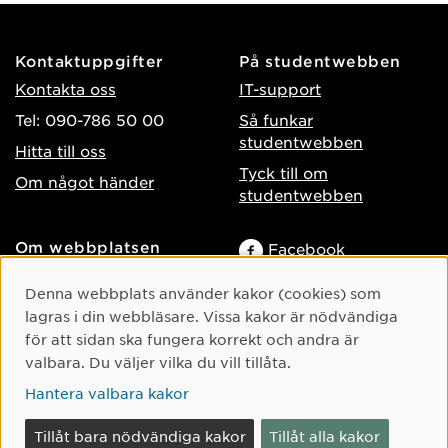
Kontaktuppgifter
På studentwebben
Kontakta oss
IT-support
Tel: 090-786 50 00
Så funkar
studentwebben
Hitta till oss
Tyck till om
Om något händer
studentwebben
Om webbplatsen
Facebook
Tillgänglighet på umu.se
Instagram
Cookie-samtycke
Denna webbplats använder kakor (cookies) som
Behandling av
TikTok
lagras i din webbläsare. Vissa kakor är nödvändiga
personuppgifter
för att sidan ska fungera korrekt och andra är
Youtube
Hantera kakor
valbara. Du väljer vilka du vill tillåta.
LinkedIn
Hantera valbara kakor
Tillåt bara nödvändiga kakor
Tillåt alla kakor