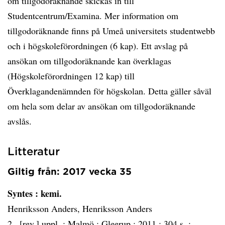
om tillgodoräknande skickas in till
Studentcentrum/Examina. Mer information om
tillgodoräknande finns på Umeå universitets studentwebb
och i högskoleförordningen (6 kap). Ett avslag på
ansökan om tillgodoräknande kan överklagas
(Högskoleförordningen 12 kap) till
Överklagandenämnden för högskolan. Detta gäller såväl
om hela som delar av ansökan om tillgodoräknande
avslås.
Litteratur
Giltig från: 2017 vecka 35
Syntes
: kemi.
Henriksson Anders, Henriksson Anders
2., [rev.] uppl. :
Malmö :
Gleerup :
2011 :
304 s. :