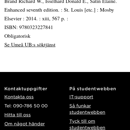
Brand Richard W., Isselhard Donald E., Satin Elaine.
Enhanced seventh edition. :
St. Louis [etc.] :
Mosby
Elsevier :
2014. :
xiii, 567 p. :
ISBN: 9780323227841
Obligatorisk
Se Umeå UB:s söktjänst
Kontaktuppgifter
På studentwebben
Kontakta oss
IT-support
Tel: 090-786 50 00
Så funkar
studentwebben
Hitta till oss
Tyck till om
Om något händer
studentwebben