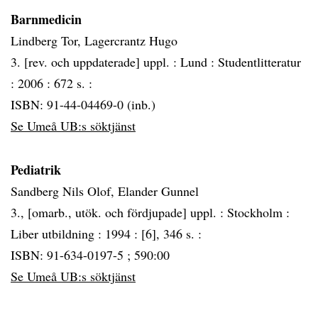
Barnmedicin
Lindberg Tor, Lagercrantz Hugo
3. [rev. och uppdaterade] uppl. :
Lund :
Studentlitteratur
:
2006 :
672 s. :
ISBN: 91-44-04469-0 (inb.)
Se Umeå UB:s söktjänst
Pediatrik
Sandberg Nils Olof, Elander Gunnel
3., [omarb., utök. och fördjupade] uppl. :
Stockholm :
Liber utbildning :
1994 :
[6], 346 s. :
ISBN: 91-634-0197-5 ; 590:00
Se Umeå UB:s söktjänst