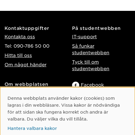
Kontaktuppgifter
På studentwebben
Kontakta oss
IT-support
Tel: 090-786 50 00
Så funkar
studentwebben
Hitta till oss
Tyck till om
Om något händer
studentwebben
Om webbplatsen
Facebook
Tillgänglighet på umu.se
Instagram
Cookie-samtycke
Denna webbplats använder kakor (cookies) som
Behandling av
TikTok
lagras i din webbläsare. Vissa kakor är nödvändiga
personuppgifter
för att sidan ska fungera korrekt och andra är
Youtube
Hantera kakor
valbara. Du väljer vilka du vill tillåta.
LinkedIn
Hantera valbara kakor