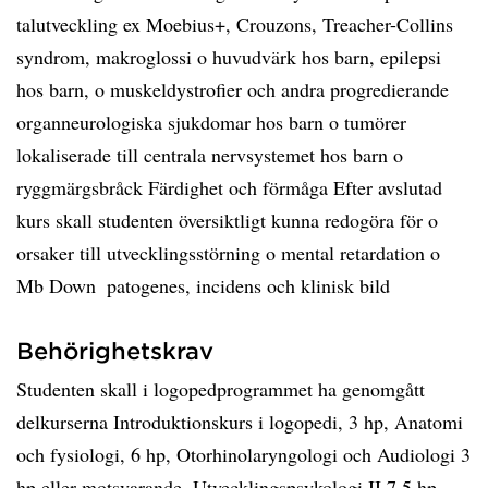
talutveckling ex Moebius+, Crouzons, Treacher-Collins
syndrom, makroglossi o huvudvärk hos barn, epilepsi
hos barn, o muskeldystrofier och andra progredierande
organneurologiska sjukdomar hos barn o tumörer
lokaliserade till centrala nervsystemet hos barn o
ryggmärgsbråck Färdighet och förmåga Efter avslutad
kurs skall studenten översiktligt kunna redogöra för o
orsaker till utvecklingsstörning o mental retardation o
Mb Down  patogenes, incidens och klinisk bild
Behörighetskrav
Studenten skall i logopedprogrammet ha genomgått
delkurserna Introduktionskurs i logopedi, 3 hp, Anatomi
och fysiologi, 6 hp, Otorhinolaryngologi och Audiologi 3
hp eller motsvarande, Utvecklingspsykologi II 7,5 hp,