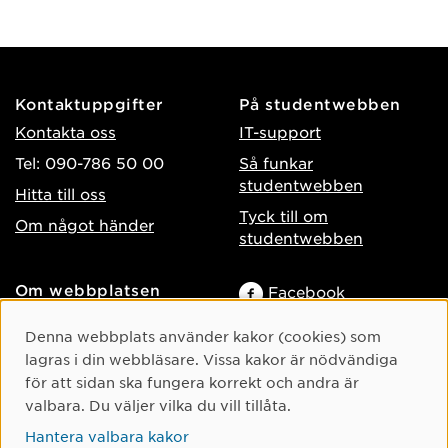
Kontaktuppgifter
På studentwebben
Kontakta oss
IT-support
Tel: 090-786 50 00
Så funkar
studentwebben
Hitta till oss
Tyck till om
Om något händer
studentwebben
Om webbplatsen
Facebook
Tillgänglighet på umu.se
Instagram
Cookie-samtycke
Denna webbplats använder kakor (cookies) som
Behandling av
TikTok
lagras i din webbläsare. Vissa kakor är nödvändiga
personuppgifter
för att sidan ska fungera korrekt och andra är
Youtube
Hantera kakor
valbara. Du väljer vilka du vill tillåta.
LinkedIn
Hantera valbara kakor