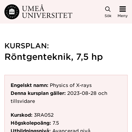
Hoppa direkt till innehållet
Sök
Meny
KURSPLAN:
Röntgenteknik, 7,5 hp
Engelskt namn:
Physics of X-rays
Denna kursplan gäller:
2023-08-28
och
tillsvidare
Kurskod:
3RA052
Högskolepoäng:
7.5
Utbildningsnivå:
Avancerad nivå