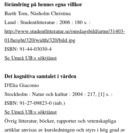
förändring på hennes egna villkor
Barth Tom, Näsholm Christina
Lund :
Studentlitteratur :
2006 :
180 s. :
http://www.studentlitteratur.se/omslagsbild/artnr/31403-
01/height/320/width/320/bild.jpg
ISBN: 91-44-03030-4
Se Umeå UB:s söktjänst
Det kognitiva samtalet i vården
D'Elia Giacomo
Stockholm :
Natur och kultur :
2004 :
217, [1] s. :
ISBN: 91-27-09823-0 (inb.)
Se Umeå UB:s söktjänst
Övrig litteratur, böcker, rapporter och vetenskapliga
artiklar anvisas av kursledningen och styrs i hög grad av