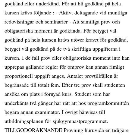
godkänd eller underkänd. För att bli godkänd på hela
kursen krävs följande : - Aktivt deltagande vid muntliga
redovisningar och seminarier - Att samtliga prov och
obligatoriska moment är godkända. För betyget väl
godkänd på hela kursen krävs utöver kravet för godkänd,
betyget väl godkänd på de två skriftliga uppgifterna i
kursen. I de fall prov eller obligatoriska moment inte kan
upprepas gällande regler för omprov kan annan rimligt
proportionell uppgift anges. Antalet provtillfällen är
begränsade till totalt fem. Efter tre prov skall studenten
ansöka om plats i förnyad kurs. Student som har
underkänts två gånger har rätt att hos programkommittén
begära annan examinator. I övrigt hänvisas till
utbildningsplanen för sjukgymnastprogrammet.
TILLGODORÄKNANDE Prövning huruvida en tidigare