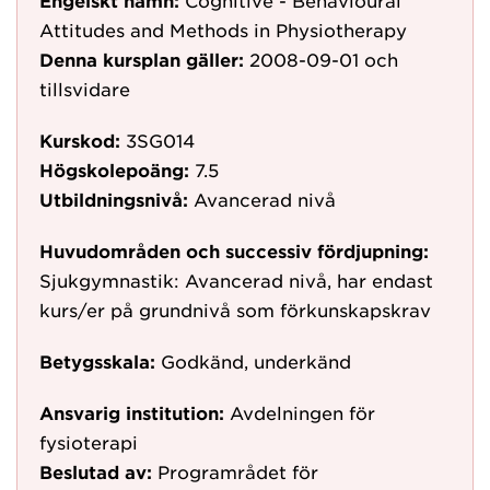
Engelskt namn:
Cognitive - Behavioural
Attitudes and Methods in Physiotherapy
Denna kursplan gäller:
2008-09-01
och
tillsvidare
Kurskod:
3SG014
Högskolepoäng:
7.5
Utbildningsnivå:
Avancerad nivå
Huvudområden och successiv fördjupning:
Sjukgymnastik: Avancerad nivå, har endast
kurs/er på grundnivå som förkunskapskrav
Betygsskala:
Godkänd, underkänd
Ansvarig institution:
Avdelningen för
fysioterapi
Beslutad av:
Programrådet för