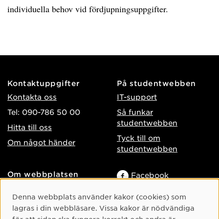
individuella behov vid fördjupningsuppgifter.
Kontaktuppgifter
På studentwebben
Kontakta oss
IT-support
Tel: 090-786 50 00
Så funkar
studentwebben
Hitta till oss
Tyck till om
Om något händer
studentwebben
Om webbplatsen
Facebook
Tillgänglighet på umu.se
Instagram
Cookie-samtycke
Denna webbplats använder kakor (cookies) som
Behandling av
TikTok
lagras i din webbläsare. Vissa kakor är nödvändiga
personuppgifter