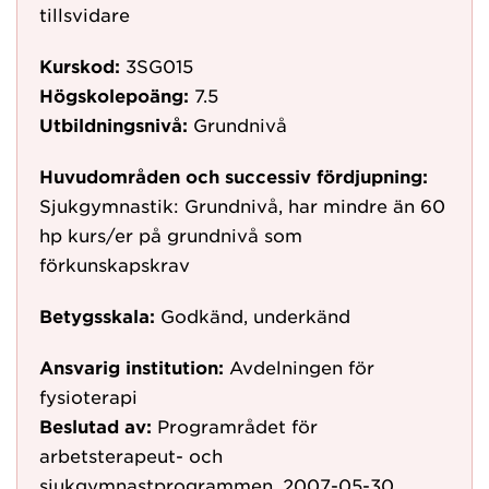
tillsvidare
Kurskod:
3SG015
Högskolepoäng:
7.5
Utbildningsnivå:
Grundnivå
Huvudområden och successiv fördjupning:
Sjukgymnastik: Grundnivå, har mindre än 60
hp kurs/er på grundnivå som
förkunskapskrav
Betygsskala:
Godkänd, underkänd
Ansvarig institution:
Avdelningen för
fysioterapi
Beslutad av:
Programrådet för
arbetsterapeut- och
sjukgymnastprogrammen, 2007-05-30