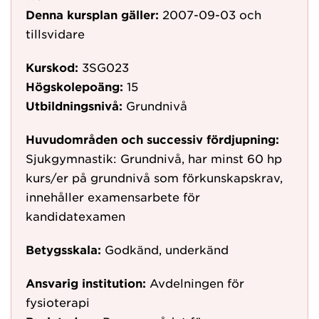
Denna kursplan gäller:
2007-09-03
och
tillsvidare
Kurskod:
3SG023
Högskolepoäng:
15
Utbildningsnivå:
Grundnivå
Huvudområden och successiv fördjupning:
Sjukgymnastik: Grundnivå, har minst 60 hp
kurs/er på grundnivå som förkunskapskrav,
innehåller examensarbete för
kandidatexamen
Betygsskala:
Godkänd, underkänd
Ansvarig institution:
Avdelningen för
fysioterapi