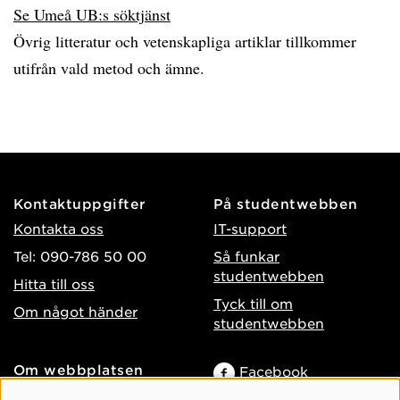
Se Umeå UB:s söktjänst
Övrig litteratur och vetenskapliga artiklar tillkommer
utifrån vald metod och ämne.
Kontaktuppgifter
På studentwebben
Kontakta oss
IT-support
Tel: 090-786 50 00
Så funkar
studentwebben
Hitta till oss
Tyck till om
Om något händer
studentwebben
Om webbplatsen
Facebook
Tillgänglighet på umu.se