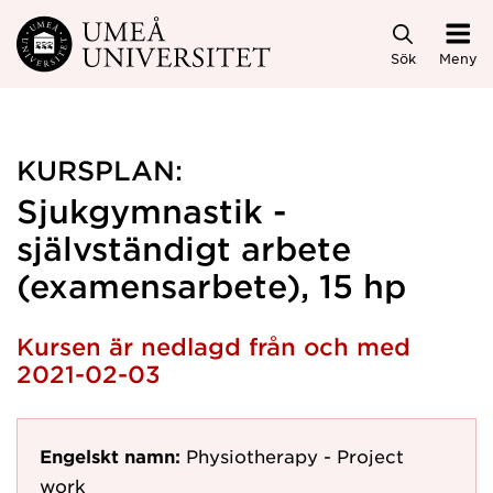
Hoppa direkt till innehållet
Sök
Meny
KURSPLAN:
Sjukgymnastik -
självständigt arbete
(examensarbete), 15 hp
Kursen är nedlagd från och med
2021-02-03
Engelskt namn:
Physiotherapy - Project
work