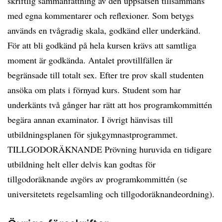
skriftlig sammanfattning av den uppsatsen tillsammans
med egna kommentarer och reflexioner. Som betygs
används en tvågradig skala, godkänd eller underkänd.
För att bli godkänd på hela kursen krävs att samtliga
moment är godkända. Antalet provtillfällen är
begränsade till totalt sex. Efter tre prov skall studenten
ansöka om plats i förnyad kurs. Student som har
underkänts två gånger har rätt att hos programkommittén
begära annan examinator. I övrigt hänvisas till
utbildningsplanen för sjukgymnastprogrammet.
TILLGODORÄKNANDE Prövning huruvida en tidigare
utbildning helt eller delvis kan godtas för
tillgodoräknande avgörs av programkommittén (se
universitetets regelsamling och tillgodoräknandeordning).