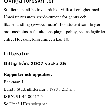
Övriga föreskrifter
Studierna skall bedrivas på lika villkor i enlighet med
Umeå universitets styrdokument för genus och
likabehandling (www.umu.se). För student som bryter
mot medicinska fakultetens plagiatpolicy, vidtas åtgärder
enligt Högskoleförordningen kap.10.
Litteratur
Giltig från: 2007 vecka 36
Rapporter och uppsatser.
Backman J.
Lund :
Studentlitteratur :
1998 :
213 s. :
ISBN: 91-44-00417-6
Se Umeå UB:s söktjänst