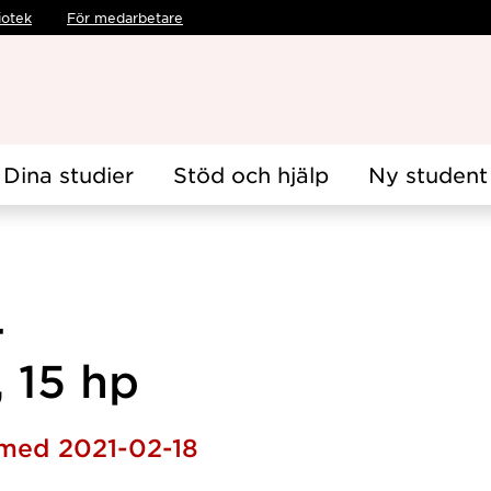
iotek
För medarbetare
Dina studier
Stöd och hjälp
Ny student
-
 15 hp
 med 2021-02-18