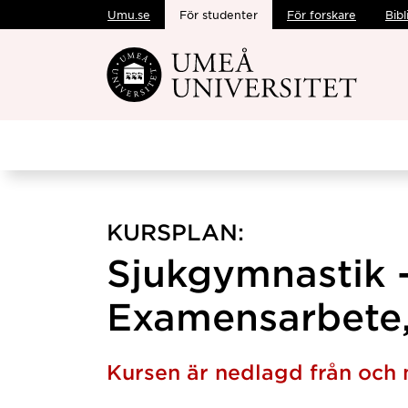
Umu.se
För studenter
För forskare
Bibl
Hoppa direkt till innehållet
KURSPLAN:
Sjukgymnastik 
Examensarbete,
Kursen är nedlagd från och