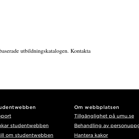
ebbaserade utbildningskatalogen. Kontakta
tudentwebben
Om webbplatsen
pport
Tillgänglighet på umu.se
nkar studentwebben
Behandling av personuppg
till om studentwebben
Hantera kakor