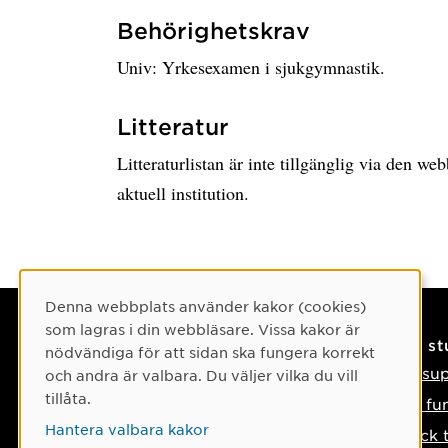
Behörighetskrav
Univ: Yrkesexamen i sjukgymnastik.
Litteratur
Litteraturlistan är inte tillgänglig via den w
aktuell institution.
Cookie-samtycke
Denna webbplats använder kakor (cookies)
som lagras i din webbläsare. Vissa kakor är
Kontaktuppgifter
På s
nödvändiga för att sidan ska fungera korrekt
Kontakta oss
IT-su
och andra är valbara. Du väljer vilka du vill
tillåta.
Tel: 090-786 50 00
Så fu
Hantera valbara kakor
Hitta till oss
Tyck 