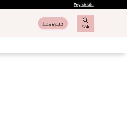
English site
Logga in
Sök