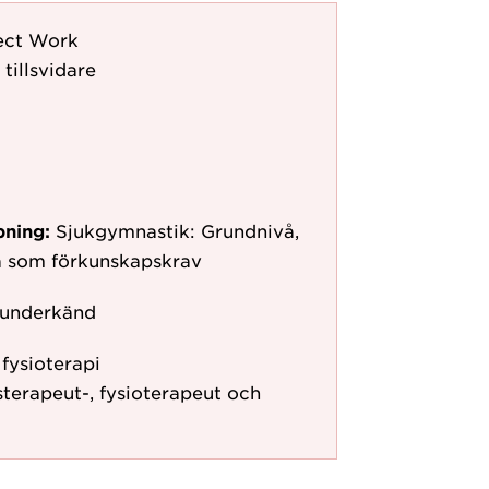
ject Work
 tillsvidare
pning:
Sjukgymnastik: Grundnivå,
å som förkunskapskrav
 underkänd
fysioterapi
terapeut-, fysioterapeut och