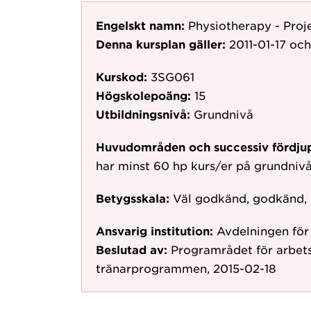
Engelskt namn:
Physiotherapy - Pro
Denna kursplan gäller:
2011-01-17
och
Kurskod:
3SG061
Högskolepoäng:
15
Utbildningsnivå:
Grundnivå
Huvudområden och successiv fördju
har minst 60 hp kurs/er på grundniv
Betygsskala:
Väl godkänd, godkänd,
Ansvarig institution:
Avdelningen för 
Beslutad av:
Programrådet för arbets
tränarprogrammen, 2015-02-18