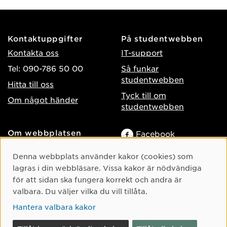
Kontaktuppgifter
På studentwebben
Kontakta oss
IT-support
Tel: 090-786 50 00
Så funkar
studentwebben
Hitta till oss
Tyck till om
Om något händer
studentwebben
Om webbplatsen
Facebook
Tillgänglighet på umu.se
Instagram
Cookie-samtycke
Denna webbplats använder kakor (cookies) som
Behandling av
TikTok
lagras i din webbläsare. Vissa kakor är nödvändiga
personuppgifter
för att sidan ska fungera korrekt och andra är
Youtube
Hantera kakor
valbara. Du väljer vilka du vill tillåta.
LinkedIn
Hantera valbara kakor