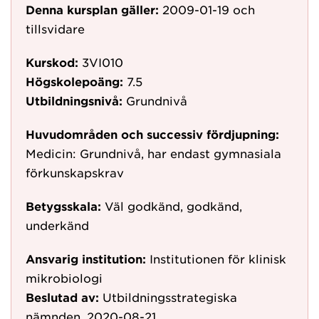
Denna kursplan gäller:
2009-01-19
och
tillsvidare
Kurskod:
3VI010
Högskolepoäng:
7.5
Utbildningsnivå:
Grundnivå
Huvudområden och successiv fördjupning:
Medicin: Grundnivå, har endast gymnasiala
förkunskapskrav
Betygsskala:
Väl godkänd, godkänd,
underkänd
Ansvarig institution:
Institutionen för klinisk
mikrobiologi
Beslutad av:
Utbildningsstrategiska
nämnden, 2020-08-21