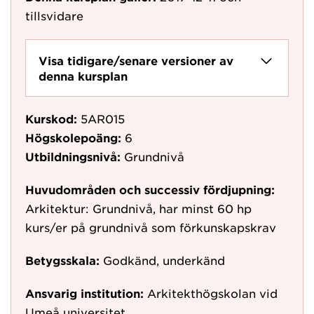
tillsvidare
Visa tidigare/senare versioner av
denna kursplan
Kurskod:
5AR015
Högskolepoäng:
6
Utbildningsnivå:
Grundnivå
Huvudområden och successiv fördjupning:
Arkitektur: Grundnivå, har minst 60 hp
kurs/er på grundnivå som förkunskapskrav
Betygsskala:
Godkänd, underkänd
Ansvarig institution:
Arkitekthögskolan vid
Umeå universitet