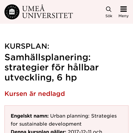
Hoppa direkt till innehållet
Sök
Meny
KURSPLAN:
Samhällsplanering:
strategier för hållbar
utveckling, 6 hp
Kursen är nedlagd
Engelskt namn:
Urban planning: Strategies
for sustainable development
Denna kursplan gäller:
2017-12-11
och