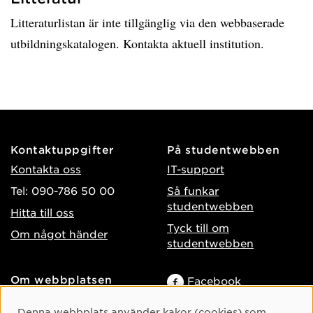
Litteraturlistan är inte tillgänglig via den webbaserade
utbildningskatalogen. Kontakta aktuell institution.
Kontaktuppgifter
På studentwebben
Kontakta oss
IT-support
Tel: 090-786 50 00
Så funkar
studentwebben
Hitta till oss
Tyck till om
Om något händer
studentwebben
Om webbplatsen
Facebook
Tillgänglighet på umu.se
Instagram
Cookie-samtycke
Denna webbplats använder kakor (cookies) som