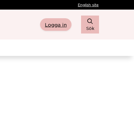
English site
Logga in
Sök