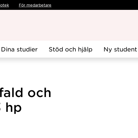
iotek
För medarbetare
Dina studier
Stöd och hjälp
Ny student
fald och
3 hp