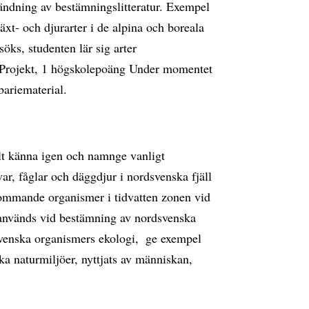
vändning av bestämningslitteratur. Exempel
xt- och djurarter i de alpina och boreala
ks, studenten lär sig arter
 Projekt, 1 högskolepoäng Under momentet
bariematerial.
fält känna igen och namnge vanligt
ar, fåglar och däggdjur i nordsvenska fjäll
ommande organismer i tidvatten zonen vid
m används vid bestämning av nordsvenska
svenska organismers ekologi,  ge exempel
a naturmiljöer, nyttjats av människan,