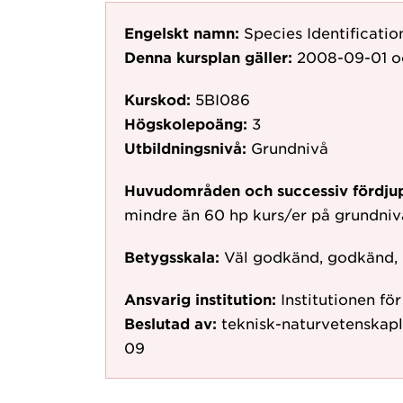
Engelskt namn:
Species Identificati
Denna kursplan gäller:
2008-09-01
o
Kurskod:
5BI086
Högskolepoäng:
3
Utbildningsnivå:
Grundnivå
Huvudområden och successiv fördju
mindre än 60 hp kurs/er på grundni
Betygsskala:
Väl godkänd, godkänd,
Ansvarig institution:
Institutionen fö
Beslutad av:
teknisk-naturvetenskap
09