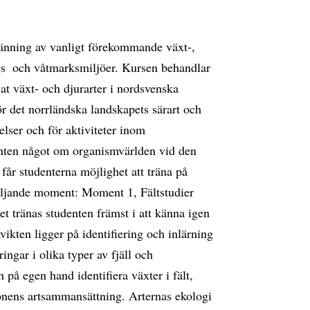
änning av vanligt förekommande växt-,
gs  och våtmarksmiljöer. Kursen behandlar
at växt- och djurarter i nordsvenska
för det norrländska landskapets särart och
elser och för aktiviteter inom
enten något om organismvärlden vid den
år studenterna möjlighet att träna på
följande moment: Moment 1, Fältstudier
 tränas studenten främst i att känna igen
ikten ligger på identifiering och inlärning
ingar i olika typer av fjäll och
å egen hand identifiera växter i fält,
tionens artsammansättning. Arternas ekologi