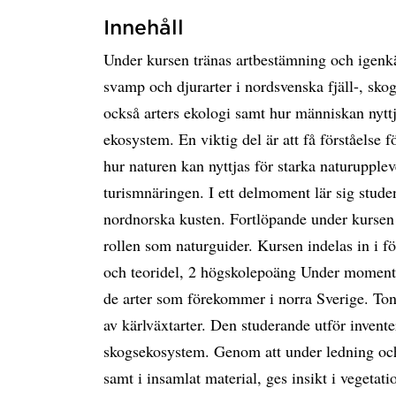
Innehåll
Under kursen tränas artbestämning och igenk
svamp och djurarter i nordsvenska fjäll-, sko
också arters ekologi samt hur människan nyttj
ekosystem. En viktig del är att få förståelse 
hur naturen kan nyttjas för starka naturupplev
turismnäringen. I ett delmoment lär sig stud
nordnorska kusten. Fortlöpande under kursen f
rollen som naturguider. Kursen indelas in i 
och teoridel, 2 högskolepoäng Under momentet
de arter som förekommer i norra Sverige. Tonv
av kärlväxtarter. Den studerande utför inventer
skogsekosystem. Genom att under ledning och p
samt i insamlat material, ges insikt i vegeta