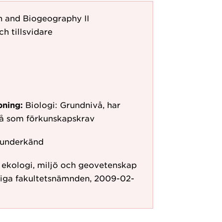
on and Biogeography II
ch tillsvidare
pning:
Biologi: Grundnivå, har
vå som förkunskapskrav
 underkänd
r ekologi, miljö och geovetenskap
liga fakultetsnämnden, 2009-02-