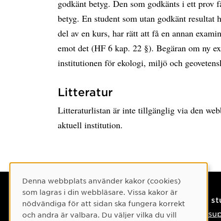
godkänt betyg. Den som godkänts i ett prov f
betyg. En student som utan godkänt resultat h
del av en kurs, har rätt att få en annan examin
emot det (HF 6 kap. 22 §). Begäran om ny exam
institutionen för ekologi, miljö och geovetens
Litteratur
Litteraturlistan är inte tillgänglig via den w
aktuell institution.
Cookie-samtycke
Denna webbplats använder kakor (cookies)
som lagras i din webbläsare. Vissa kakor är
Kontaktuppgifter
På s
nödvändiga för att sidan ska fungera korrekt
Kontakta oss
IT-su
och andra är valbara. Du väljer vilka du vill