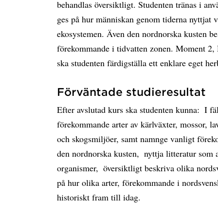
behandlas översiktligt. Studenten tränas i an
ges på hur människan genom tiderna nyttjat vä
ekosystemen. Även den nordnorska kusten besö
förekommande i tidvatten zonen. Moment 2,
ska studenten färdigställa ett enklare eget her
Förväntade studieresultat
Efter avslutad kurs ska studenten kunna:  I 
förekommande arter av kärlväxter, mossor, lav
och skogsmiljöer, samt namnge vanligt förek
den nordnorska kusten,  nyttja litteratur so
organismer,  översiktligt beskriva olika nord
på hur olika arter, förekommande i nordsvensk
historiskt fram till idag.