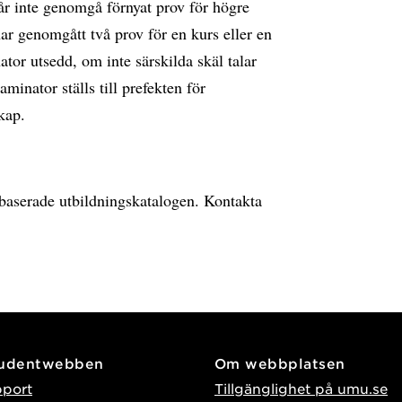
år inte genomgå förnyat prov för högre
ar genomgått två prov för en kurs eller en
ator utsedd, om inte särskilda skäl talar
inator ställs till prefekten för
kap.
ebbaserade utbildningskatalogen. Kontakta
tudentwebben
Om webbplatsen
pport
Tillgänglighet på umu.se