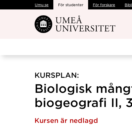
Umu.se
För studenter
För forskare
Bibl
Hoppa direkt till innehållet
KURSPLAN:
Biologisk mång
biogeografi II, 
Kursen är nedlagd