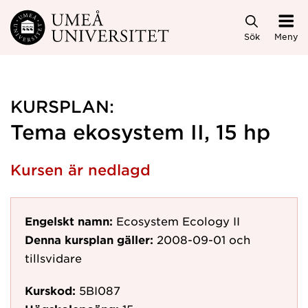
Hoppa direkt till innehållet
Sök
Meny
KURSPLAN:
Tema ekosystem II, 15 hp
Kursen är nedlagd
Engelskt namn:
Ecosystem Ecology II
Denna kursplan gäller:
2008-09-01
och
tillsvidare
Kurskod:
5BI087