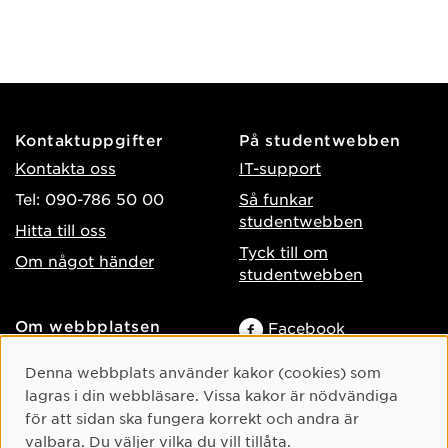
Kontaktuppgifter
På studentwebben
Kontakta oss
IT-support
Tel: 090-786 50 00
Så funkar
studentwebben
Hitta till oss
Tyck till om
Om något händer
studentwebben
Om webbplatsen
Facebook
Tillgänglighet på umu.se
Instagram
Cookie-samtycke
Denna webbplats använder kakor (cookies) som
Behandling av
TikTok
lagras i din webbläsare. Vissa kakor är nödvändiga
personuppgifter
för att sidan ska fungera korrekt och andra är
Youtube
Hantera kakor
valbara. Du väljer vilka du vill tillåta.