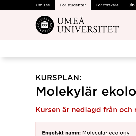
Umu.se
För studenter
För forskare
Bibl
Hoppa direkt till innehållet
KURSPLAN:
Molekylär ekolo
Kursen är nedlagd från och
Engelskt namn:
Molecular ecology