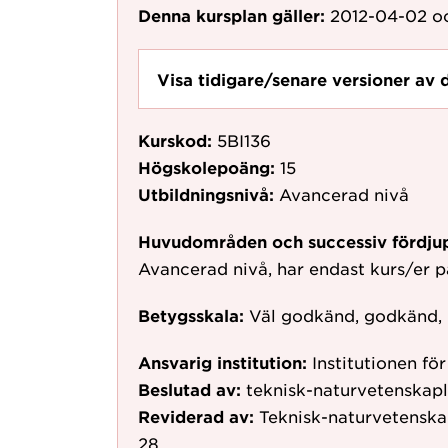
Denna kursplan gäller:
2012-04-02
oc
Visa tidigare/senare versioner av 
Kurskod:
5BI136
Högskolepoäng:
15
Utbildningsnivå:
Avancerad nivå
Huvudområden och successiv fördju
Avancerad nivå, har endast kurs/er 
Betygsskala:
Väl godkänd, godkänd,
Ansvarig institution:
Institutionen fö
Beslutad av:
teknisk-naturvetenskapl
Reviderad av:
Teknisk-naturvetenska
28