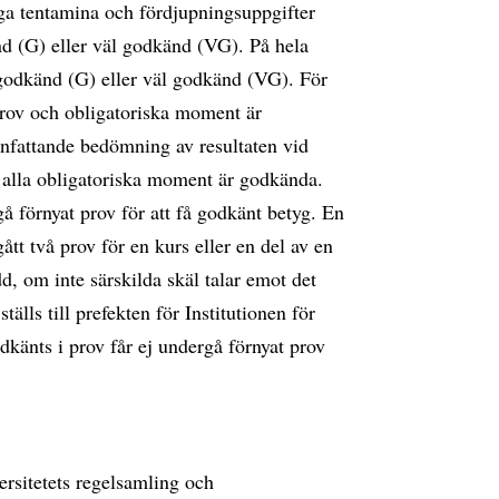
liga tentamina och fördjupningsuppgifter
d (G) eller väl godkänd (VG). På hela
godkänd (G) eller väl godkänd (VG). För
 prov och obligatoriska moment är
fattande bedömning av resultaten vid
r alla obligatoriska moment är godkända.
å förnyat prov för att få godkänt betyg. En
tt två prov för en kurs eller en del av en
dd, om inte särskilda skäl talar emot det
lls till prefekten för Institutionen för
känts i prov får ej undergå förnyat prov
ersitetets regelsamling och