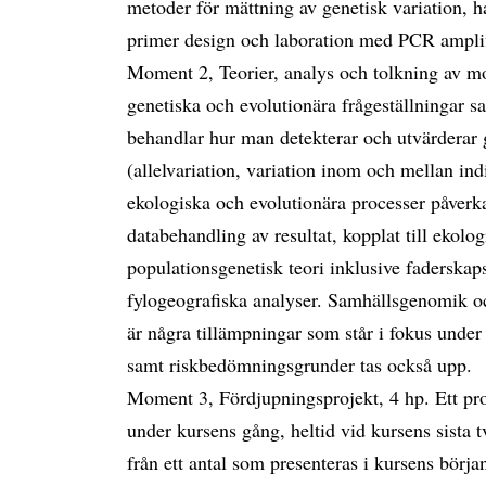
metoder för mättning av genetisk variation, h
primer design och laboration med PCR amplif
Moment 2, Teorier, analys och tolkning av mol
genetiska och evolutionära frågeställningar 
behandlar hur man detekterar och utvärderar g
(allelvariation, variation inom och mellan ind
ekologiska och evolutionära processer påverka
databehandling av resultat, kopplat till ekolo
populationsgenetisk teori inklusive faderskap
fylogeografiska analyser. Samhällsgenomik o
är några tillämpningar som står i fokus unde
samt riskbedömningsgrunder tas också upp.
Moment 3, Fördjupningsprojekt, 4 hp. Ett proj
under kursens gång, heltid vid kursens sista tv
från ett antal som presenteras i kursens börja