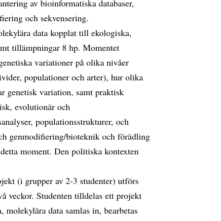
antering av bioinformatiska databaser,
iering och sekvensering.
ekylära data kopplat till ekologiska,
samt tillämpningar 8 hp. Momentet
enetiska variationer på olika nivåer
ivider, populationer och arter), hur olika
r genetisk variation, samt praktisk
gisk, evolutionär och
sanalyser, populationsstrukturer, och
ch genmodifiering/bioteknik och förädling
r detta moment. Den politiska kontexten
ekt (i grupper av 2-3 studenter) utförs
å veckor. Studenten tilldelas ett projekt
n, molekylära data samlas in, bearbetas