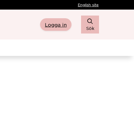
English site
Logga in
Sök