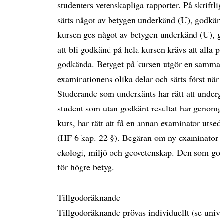
studenters vetenskapliga rapporter. På skrift
sätts något av betygen underkänd (U), godkän
kursen ges något av betygen underkänd (U), 
att bli godkänd på hela kursen krävs att alla
godkända. Betyget på kursen utgör en samman
examinationens olika delar och sätts först nä
Studerande som underkänts har rätt att underg
student som utan godkänt resultat har genomgå
kurs, har rätt att få en annan examinator utse
(HF 6 kap. 22 §). Begäran om ny examinator stä
ekologi, miljö och geovetenskap. Den som god
för högre betyg.
Tillgodoräknande
Tillgodoräknande prövas individuellt (se univ