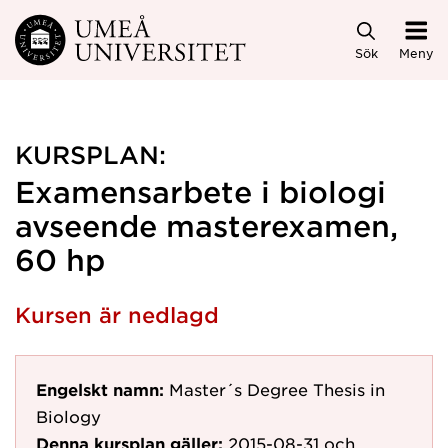
Hoppa direkt till innehållet
Sök
Meny
KURSPLAN:
Examensarbete i biologi
avseende masterexamen,
60 hp
Kursen är nedlagd
Engelskt namn:
Master´s Degree Thesis in
Biology
Denna kursplan gäller:
2015-08-31
och