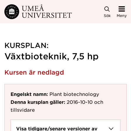
Hoppa direkt till innehållet
Sök
Meny
KURSPLAN:
Växtbioteknik, 7,5 hp
Kursen är nedlagd
Engelskt namn:
Plant biotechnology
Denna kursplan gäller:
2016-10-10
och
tillsvidare
Visa tidigare/senare versioner av