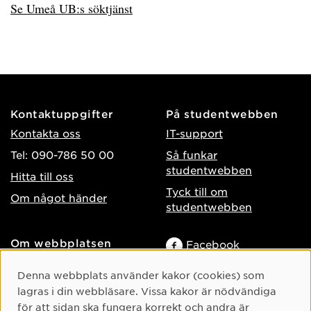
Se Umeå UB:s söktjänst
Kontaktuppgifter
På studentwebben
Kontakta oss
IT-support
Tel: 090-786 50 00
Så funkar
studentwebben
Hitta till oss
Tyck till om
Om något händer
studentwebben
Om webbplatsen
Facebook
Tillgänglighet på umu.se
Instagram
Cookie-samtycke
Denna webbplats använder kakor (cookies) som
Behandling av
TikTok
lagras i din webbläsare. Vissa kakor är nödvändiga
personuppgifter
för att sidan ska fungera korrekt och andra är