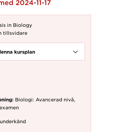
 med 2024-11-17
is in Biology
 tillsvidare
denna kursplan
pning:
Biologi: Avancerad nivå,
erexamen
 underkänd