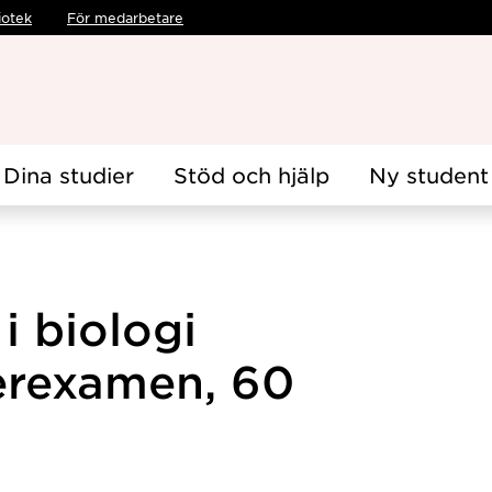
iotek
För medarbetare
Dina studier
Stöd och hjälp
Ny student
i biologi
erexamen, 60