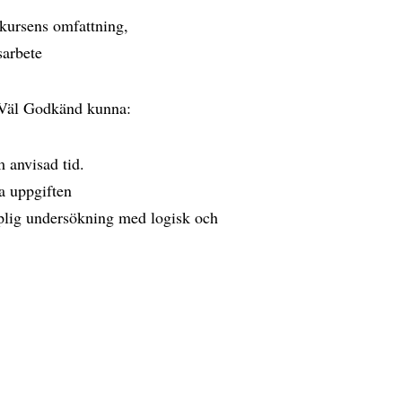
 kursens omfattning,
sarbete
t Väl Godkänd kunna:
m anvisad tid.
sa uppgiften
kaplig undersökning med logisk och