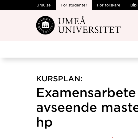
Umu.se
För studenter
För forskare
Bibl
Hoppa direkt till innehållet
KURSPLAN:
Examensarbete 
avseende mast
hp