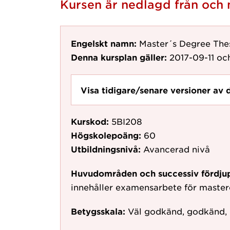
Kursen är nedlagd från och
Engelskt namn:
Master´s Degree Thes
Denna kursplan gäller:
2017-09-11
och
Visa tidigare/senare versioner av 
Kurskod:
5BI208
Högskolepoäng:
60
Utbildningsnivå:
Avancerad nivå
Huvudområden och successiv fördju
innehåller examensarbete för mast
Betygsskala:
Väl godkänd, godkänd,