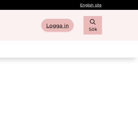
English site
Logga in
Sök