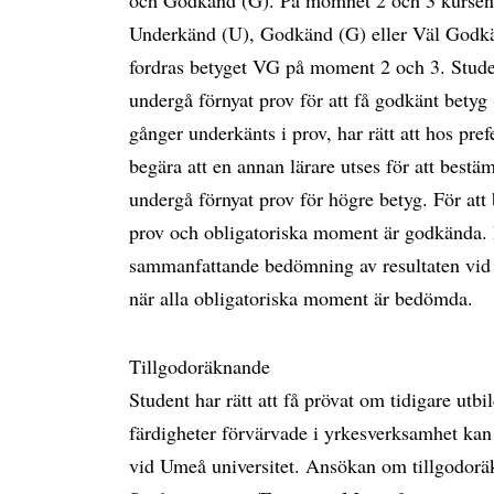
och Godkänd (G). På momnet 2 och 3 kursen 
Underkänd (U), Godkänd (G) eller Väl Godkä
fordras betyget VG på moment 2 och 3. Studer
undergå förnyat prov för att få godkänt bety
gånger underkänts i prov, har rätt att hos pre
begära att en annan lärare utses för att best
undergå förnyat prov för högre betyg. För att 
prov och obligatoriska moment är godkända. 
sammanfattande bedömning av resultaten vid e
när alla obligatoriska moment är bedömda.
Tillgodoräknande
Student har rätt att få prövat om tidigare ut
färdigheter förvärvade i yrkesverksamhet kan
vid Umeå universitet. Ansökan om tillgodoräk