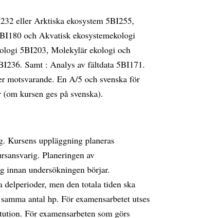
232 eller Arktiska ekosystem 5BI255,
 5BI180 och Akvatisk ekosystemekologi
ologi 5BI203, Molekylär ekologi och
BI236. Samt : Analys av fältdata 5BI171.
ler motsvarande. En A/5 och svenska för
r (om kursen ges på svenska).
. Kursens uppläggning planeras
rsansvarig. Planeringen av
g innan undersökningen börjar.
a delperioder, men den totala tiden ska
 samma antal hp. För examensarbetet utses
itution. För examensarbeten som görs