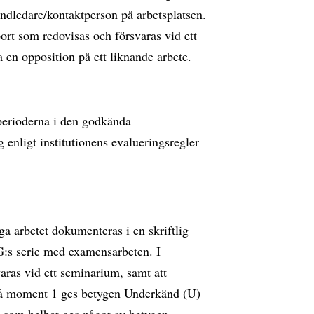
andledare/kontaktperson på arbetsplatsen.
port som redovisas och försvaras vid ett
en opposition på ett liknande arbete.
perioderna i den godkända
enligt institutionens evalueringsregler
a arbetet dokumenteras i en skriftlig
G:s serie med examensarbeten. I
aras vid ett seminarium, samt att
På moment 1 ges betygen Underkänd (U)