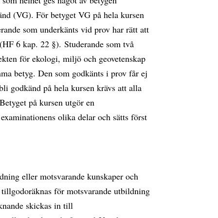
som helhet ges något av betygen
nd (VG). För betyget VG på hela kursen
ande som underkänts vid prov har rätt att
g (HF 6 kap. 22 §). Studerande som två
fekten för ekologi, miljö och geovetenskap
ämma betyg. Den som godkänts i prov får ej
bli godkänd på hela kursen krävs att alla
Betyget på kursen utgör en
xaminationens olika delar och sätts först
bildning eller motsvarande kunskaper och
 tillgodoräknas för motsvarande utbildning
nande skickas in till