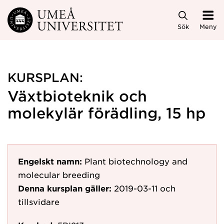
Hoppa direkt till innehållet
Sök
Meny
KURSPLAN:
Växtbioteknik och
molekylär förädling, 15 hp
Engelskt namn:
Plant biotechnology and
molecular breeding
Denna kursplan gäller:
2019-03-11
och
tillsvidare