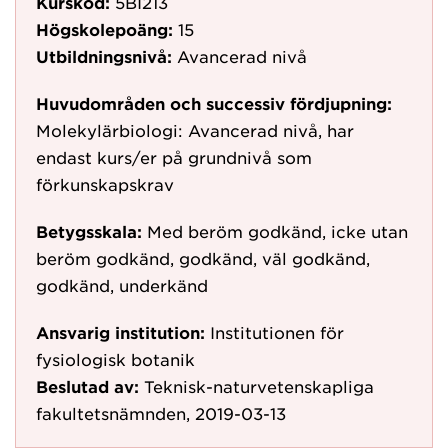
Kurskod:
5BI213
Högskolepoäng:
15
Utbildningsnivå:
Avancerad nivå
Huvudområden och successiv fördjupning:
Molekylärbiologi: Avancerad nivå, har
endast kurs/er på grundnivå som
förkunskapskrav
Betygsskala:
Med beröm godkänd, icke utan
beröm godkänd, godkänd, väl godkänd,
godkänd, underkänd
Ansvarig institution:
Institutionen för
fysiologisk botanik
Beslutad av:
Teknisk-naturvetenskapliga
fakultetsnämnden, 2019-03-13