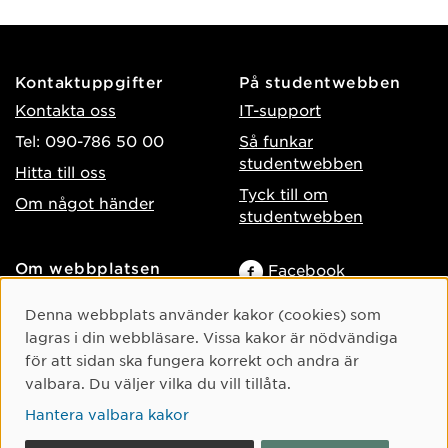
Kontaktuppgifter
På studentwebben
Kontakta oss
IT-support
Tel: 090-786 50 00
Så funkar
studentwebben
Hitta till oss
Tyck till om
Om något händer
studentwebben
Om webbplatsen
Facebook
Tillgänglighet på umu.se
Instagram
Cookie-samtycke
Denna webbplats använder kakor (cookies) som
Behandling av
TikTok
lagras i din webbläsare. Vissa kakor är nödvändiga
personuppgifter
för att sidan ska fungera korrekt och andra är
Youtube
Hantera kakor
valbara. Du väljer vilka du vill tillåta.
LinkedIn
Hantera valbara kakor