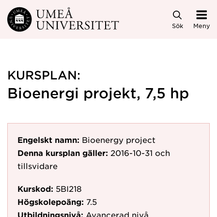
Hoppa direkt till innehållet
Sök
Meny
KURSPLAN:
Bioenergi projekt, 7,5 hp
Engelskt namn:
Bioenergy project
Denna kursplan gäller:
2016-10-31
och
tillsvidare
Kurskod:
5BI218
Högskolepoäng:
7.5
Utbildningsnivå:
Avancerad nivå