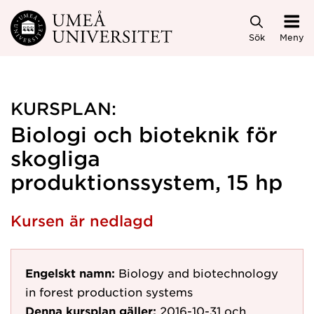
Hoppa direkt till innehållet
Sök
Meny
KURSPLAN:
Biologi och bioteknik för
skogliga
produktionssystem, 15 hp
Kursen är nedlagd
Engelskt namn:
Biology and biotechnology
in forest production systems
Denna kursplan gäller:
2016-10-31
och