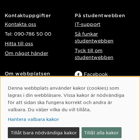
Kontaktuppgifter
På studentwebben
Kontakta oss
IT-support
Tel: 090-786 50 00
Så funkar
studentwebben
Hitta till oss
Tyck till om
Om något händer
studentwebben
Om webbplatsen
Facebook
Tillgänglighet på umu.se
Instagram
Cookie-samtycke
Denna webbplats använder kakor (cookies) som
Behandling av
TikTok
lagras i din webbläsare. Vissa kakor är nödvändiga
personuppgifter
för att sidan ska fungera korrekt och andra är
Youtube
Hantera kakor
valbara. Du väljer vilka du vill tillåta.
LinkedIn
Hantera valbara kakor
Tillåt bara nödvändiga kakor
Tillåt alla kakor