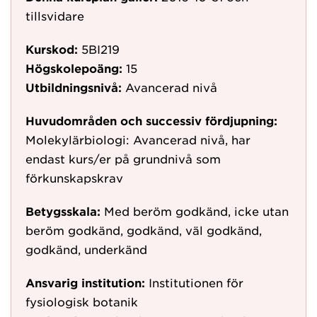
tillsvidare
Kurskod:
5BI219
Högskolepoäng:
15
Utbildningsnivå:
Avancerad nivå
Huvudområden och successiv fördjupning:
Molekylärbiologi: Avancerad nivå, har
endast kurs/er på grundnivå som
förkunskapskrav
Betygsskala:
Med beröm godkänd, icke utan
beröm godkänd, godkänd, väl godkänd,
godkänd, underkänd
Ansvarig institution:
Institutionen för
fysiologisk botanik