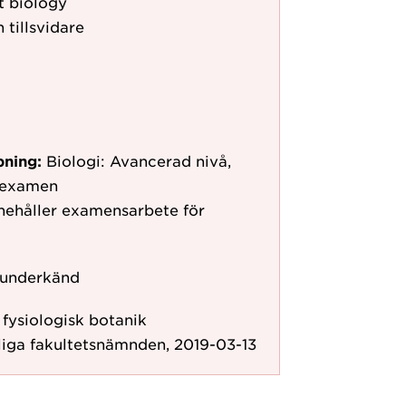
t biology
 tillsvidare
pning:
Biologi: Avancerad nivå,
erexamen
nnehåller examensarbete för
 underkänd
r fysiologisk botanik
liga fakultetsnämnden, 2019-03-13