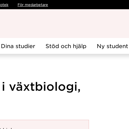
iotek
För medarbetare
Dina studier
Stöd och hjälp
Ny student
 växtbiologi,