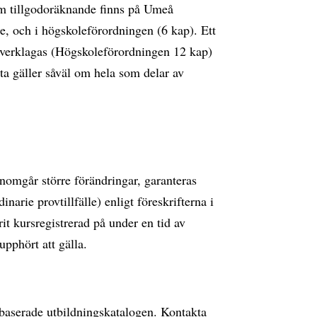
m tillgodoräknande finns på Umeå
, och i högskoleförordningen (6 kap). Ett
verklagas (Högskoleförordningen 12 kap)
a gäller såväl om hela som delar av
genomgår större förändringar, garanteras
inarie provtillfälle) enligt föreskrifterna i
t kursregistrerad på under en tid av
upphört att gälla.
ebbaserade utbildningskatalogen. Kontakta