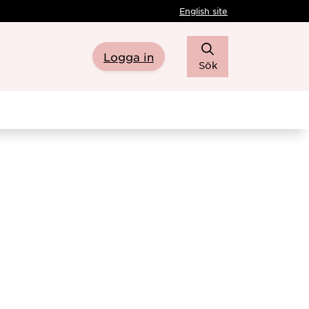
English site
Logga in
Sök