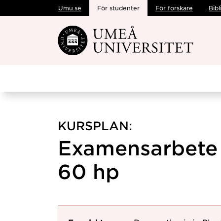
Umu.se
För studenter
För forskare
Bibl
Hoppa direkt till innehållet
KURSPLAN:
Examensarbete i
60 hp