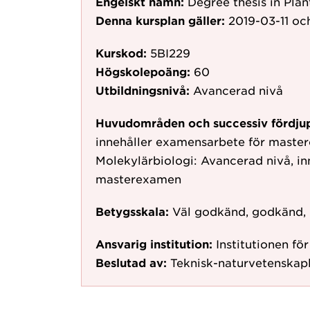
Engelskt namn:
Degree thesis in Plan
Denna kursplan gäller:
2019-03-11
och
Kurskod:
5BI229
Högskolepoäng:
60
Utbildningsnivå:
Avancerad nivå
Huvudområden och successiv fördju
innehåller examensarbete för mast
Molekylärbiologi: Avancerad nivå, i
masterexamen
Betygsskala:
Väl godkänd, godkänd,
Ansvarig institution:
Institutionen fö
Beslutad av:
Teknisk-naturvetenskap