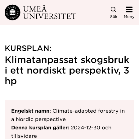
Hoppa direkt till innehållet
Sök
Meny
KURSPLAN:
Klimatanpassat skogsbruk
i ett nordiskt perspektiv, 3
hp
Engelskt namn:
Climate-adapted forestry in
a Nordic perspective
Denna kursplan gäller:
2024-12-30
och
tillsvidare