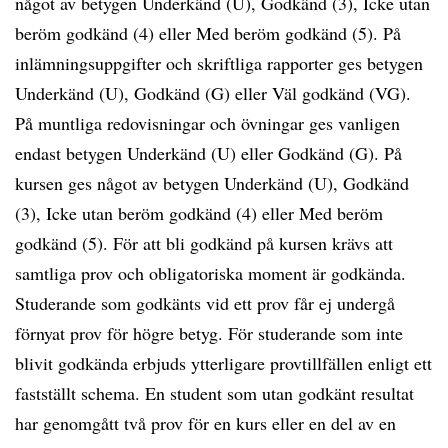
något av betygen Underkänd (U), Godkänd (3), Icke utan
beröm godkänd (4) eller Med beröm godkänd (5). På
inlämningsuppgifter och skriftliga rapporter ges betygen
Underkänd (U), Godkänd (G) eller Väl godkänd (VG).
På muntliga redovisningar och övningar ges vanligen
endast betygen Underkänd (U) eller Godkänd (G). På
kursen ges något av betygen Underkänd (U), Godkänd
(3), Icke utan beröm godkänd (4) eller Med beröm
godkänd (5). För att bli godkänd på kursen krävs att
samtliga prov och obligatoriska moment är godkända.
Studerande som godkänts vid ett prov får ej undergå
förnyat prov för högre betyg. För studerande som inte
blivit godkända erbjuds ytterligare provtillfällen enligt ett
fastställt schema. En student som utan godkänt resultat
har genomgått två prov för en kurs eller en del av en