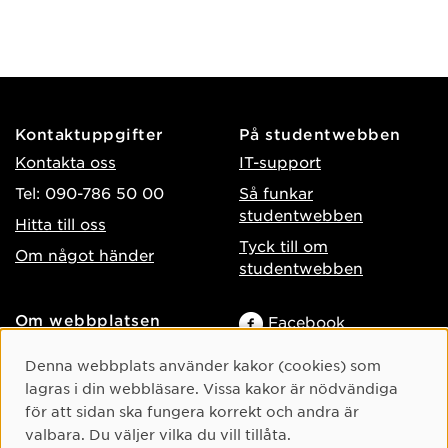
Kontaktuppgifter
På studentwebben
Kontakta oss
IT-support
Tel: 090-786 50 00
Så funkar
studentwebben
Hitta till oss
Tyck till om
Om något händer
studentwebben
Om webbplatsen
Facebook
Tillgänglighet på umu.se
Instagram
Cookie-samtycke
Denna webbplats använder kakor (cookies) som
Behandling av
lagras i din webbläsare. Vissa kakor är nödvändiga
TikTok
personuppgifter
för att sidan ska fungera korrekt och andra är
Youtube
Hantera kakor
valbara. Du väljer vilka du vill tillåta.