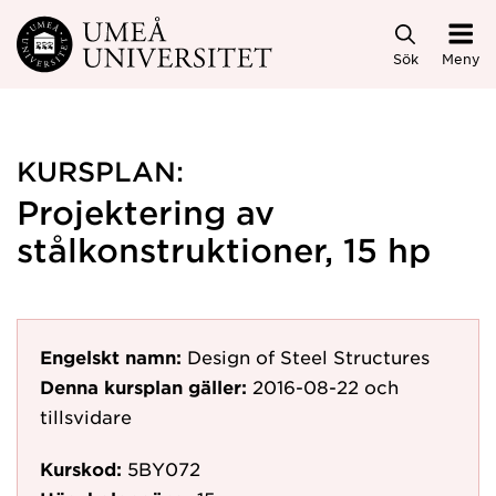
Hoppa direkt till innehållet
Sök
Meny
KURSPLAN:
Projektering av
stålkonstruktioner, 15 hp
Engelskt namn:
Design of Steel Structures
Denna kursplan gäller:
2016-08-22
och
tillsvidare
Kurskod:
5BY072