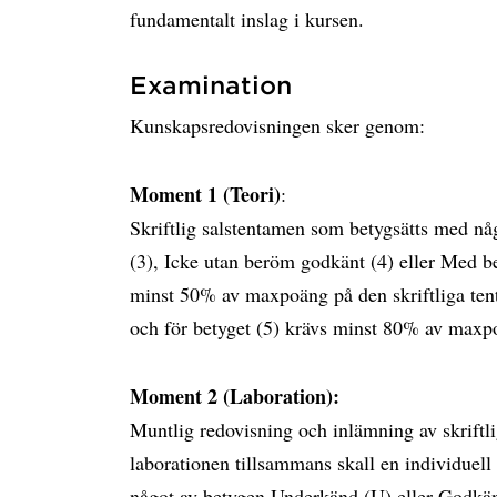
fundamentalt inslag i kursen.
Examination
Kunskapsredovisningen sker genom:
Moment 1 (Teori)
:
Skriftlig salstentamen som betygsätts med n
(3), Icke utan beröm godkänt (4) eller Med b
minst 50% av maxpoäng på den skriftliga ten
och för betyget (5) krävs minst 80% av maxpo
Moment 2 (Laboration):
Muntlig redovisning och inlämning av skriftl
laborationen tillsammans skall en individuel
något av betygen Underkänd (U) eller Godkänd