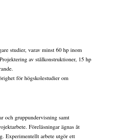
digare studier, varav minst 60 hp inom
ojektering av stålkonstruktioner, 15 hp
rande.
righet för högskolestudier om
gar och gruppundervisning samt
jektarbete. Föreläsningar ägnas åt
. Experimentellt arbete utgör ett