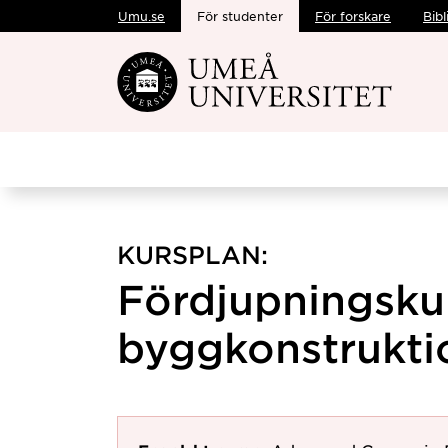
Umu.se
För studenter
För forskare
Bibl
Hoppa direkt till innehållet
KURSPLAN:
Fördjupningskur
byggkonstruktio