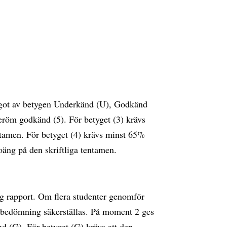
ågot av betygen Underkänd (U), Godkänd
eröm godkänd (5). För betyget (3) krävs
tamen. För betyget (4) krävs minst 65%
äng på den skriftliga tentamen.
ig rapport. Om flera studenter genomför
l bedömning säkerställas. På moment 2 ges
 (G). För betyget (G) krävs att den