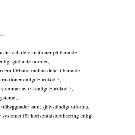
a:
laster och deformationer på bärande
nligt gällande normer,
ärdera förband mellan delar i bärande
truktioner enligt Eurokod 5,
a stommar av trä enligt Eurokod 5,
systemet,
i träbyggnader samt självständigt utforma,
systemet för horisontalstabilisering enligt