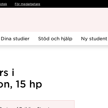
iotek
För medarbetare
Dina studier
Stöd och hjälp
Ny student
s i
n, 15 hp