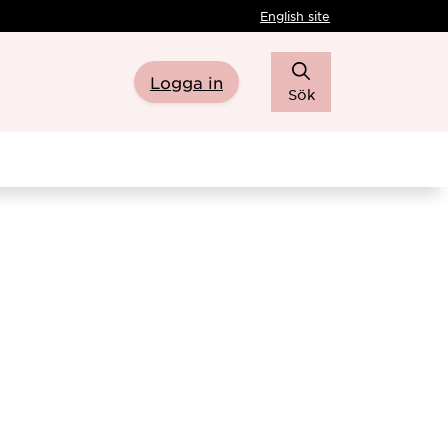
English site
Logga in
Sök