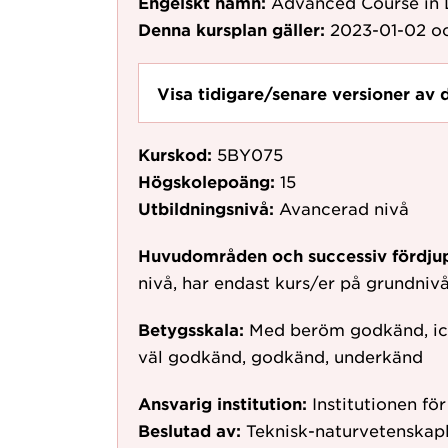
Engelskt namn:
Advanced Course in D
Denna kursplan gäller:
2023-01-02
oc
Visa tidigare/senare versioner av 
Kurskod:
5BY075
Högskolepoäng:
15
Utbildningsnivå:
Avancerad nivå
Huvudområden och successiv fördju
nivå, har endast kurs/er på grundni
Betygsskala:
Med beröm godkänd, ic
väl godkänd, godkänd, underkänd
Ansvarig institution:
Institutionen fö
Beslutad av:
Teknisk-naturvetenskapl