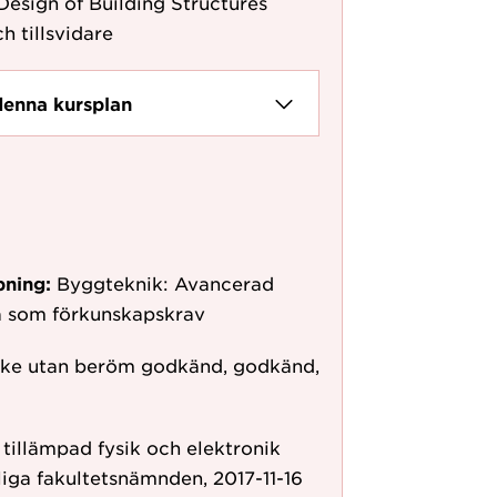
esign of Building Structures
h tillsvidare
denna kursplan
pning:
Byggteknik: Avancerad
vå som förkunskapskrav
ke utan beröm godkänd, godkänd,
r tillämpad fysik och elektronik
iga fakultetsnämnden, 2017-11-16