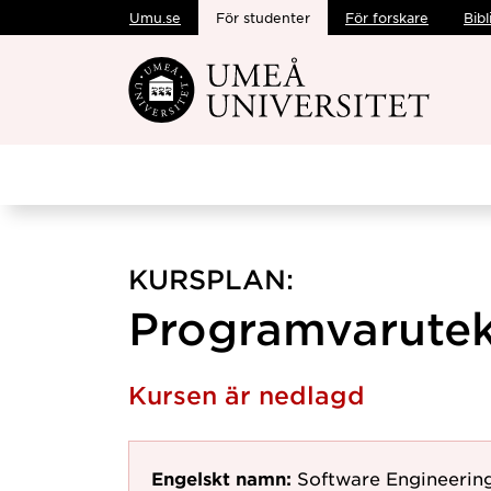
Umu.se
För studenter
För forskare
Bibl
Hoppa direkt till innehållet
KURSPLAN:
Programvarutek
Kursen är nedlagd
Engelskt namn:
Software Engineerin