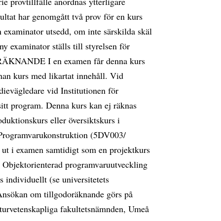
e provtillfälle anordnas ytterligare
sultat har genomgått två prov för en kurs
an examinator utsedd, om inte särskilda skäl
 examinator ställs till styrelsen för
ORÄKNANDE I en examen får denna kurs
nnan kurs med likartat innehåll. Vid
ievägledare vid Institutionen för
sitt program. Denna kurs kan ej räknas
duktionskurs eller översiktskurs i
n Programvarukonstruktion (5DV003/
 ut i examen samtidigt som en projektkurs
en Objektorienterad programvaruutveckling
individuellt (se universitetets
Ansökan om tillgodoräknande görs på
-naturvetenskapliga fakultetsnämnden, Umeå