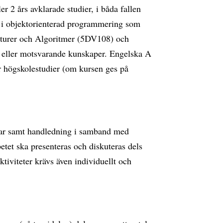
r 2 års avklarade studier, i båda fallen
 i objektorienterad programmering som
kturer och Algoritmer (5DV108) och
eller motsvarande kunskaper. Engelska A
r högskolestudier (om kursen ges på
gar samt handledning i samband med
betet ska presenteras och diskuteras dels
ktiviteter krävs även individuellt och