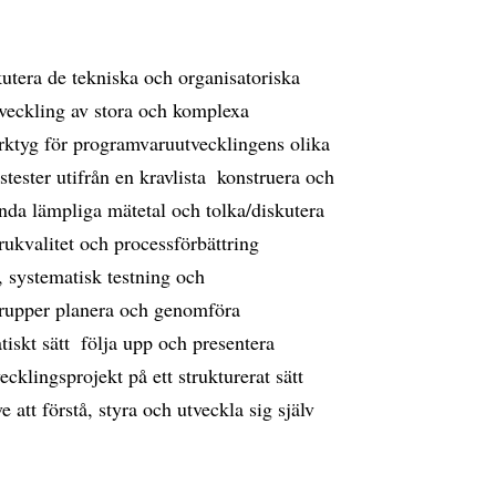
kutera de tekniska och organisatoriska
veckling av stora och komplexa
rktyg för programvaruutvecklingens olika
tester utifrån en kravlista  konstruera och
nda lämpliga mätetal och tolka/diskutera
kvalitet och processförbättring 
, systematisk testning och
 grupper planera och genomföra
skt sätt  följa upp och presentera
cklingsprojekt på ett strukturerat sätt 
ve att förstå, styra och utveckla sig själv