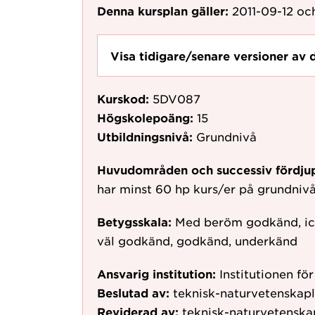
Denna kursplan gäller:
2011-09-12
och
Visa tidigare/senare versioner av 
Kurskod:
5DV087
Högskolepoäng:
15
Utbildningsnivå:
Grundnivå
Huvudområden och successiv fördju
har minst 60 hp kurs/er på grundniv
Betygsskala:
Med beröm godkänd, ic
väl godkänd, godkänd, underkänd
Ansvarig institution:
Institutionen fö
Beslutad av:
teknisk-naturvetenskap
Reviderad av:
teknisk-naturvetenska