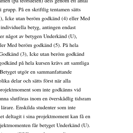
amen (på teoridelen) dels genom ett antal
grupp. På en skriftlig tentamen sätts
), Icke utan beröm godkänd (4) eller Med
ndividuella betyg, antingen endast
er något av betygen Underkänd (U),
ller Med beröm godkänd (5). På hela
 Godkänd (3), Icke utan beröm godkänd
godkänd på hela kursen krävs att samtliga
 Betyget utgör en sammanfattande
ika delar och sätts först när alla
projektmoment som inte godkänns vid
nna slutföras inom en överskådlig tidsram
ärare. Enskilda studenter som inte
t deltagit i sina projektmoment kan få en
projektmomenten får betyget Underkänd (U).