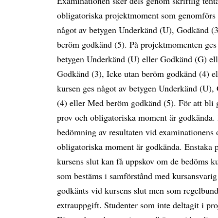
Examinationen sker dels genom skriftlig tent
obligatoriska projektmoment som genomförs i 
något av betygen Underkänd (U), Godkänd (3
beröm godkänd (5). På projektmomenten ges i
betygen Underkänd (U) eller Godkänd (G) ell
Godkänd (3), Icke utan beröm godkänd (4) e
kursen ges något av betygen Underkänd (U),
(4) eller Med beröm godkänd (5). För att bli 
prov och obligatoriska moment är godkända.
bedömning av resultaten vid examinationens ol
obligatoriska moment är godkända. Enstaka 
kursens slut kan få uppskov om de bedöms ku
som bestäms i samförstånd med kursansvarig l
godkänts vid kursens slut men som regelbunde
extrauppgift. Studenter som inte deltagit i 