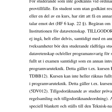
För studerande som inte godkänns vid ordinari
provtillfälle. En student som utan godkänt re
eller en del av en kurs, har rätt att få en ann
talar emot det (HF 6 kap. 22 §). Begäran om ny
Institutionen för datavetenskap. TILLGOD
ej ingå, helt eller delvis, samtidigt med en a
tveksamheter bör den studerande rådfråga stud
datavetenskap och/eller programansvarig för 
fullt ut i examen samtidigt som en annan intro
programvaruteknik. Detta gäller t.ex. kurse
TDBB12). Kursen kan inte heller räknas fullt
i programvaruteknik. Detta gäller t.ex. kurs
(5DV012). Tillgodoräknande av studier prövas 
regelsamling och tillgodoräknandeordning). 
speciell blankett och ställs till den Teknisk