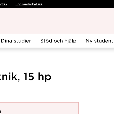
iotek
För medarbetare
Dina studier
Stöd och hjälp
Ny student
nik, 15 hp
g