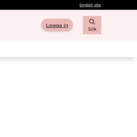
English site
Logga in
Sök