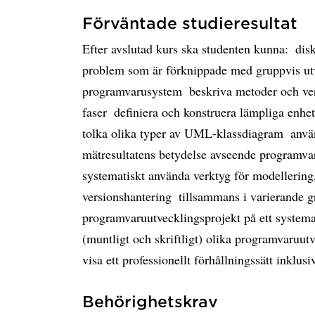
Förväntade studieresultat
Efter avslutad kurs ska studenten kunna:  dis
problem som är förknippade med gruppvis ut
programvarusystem  beskriva metoder och ve
faser  definiera och konstruera lämpliga enhets
tolka olika typer av UML-klassdiagram  anvä
mätresultatens betydelse avseende programvaru
systematiskt använda verktyg för modellering
versionshantering  tillsammans i varierande
programvaruutvecklingsprojekt på ett systemati
(muntligt och skriftligt) olika programvaruutve
visa ett professionellt förhållningssätt inklusi
Behörighetskrav