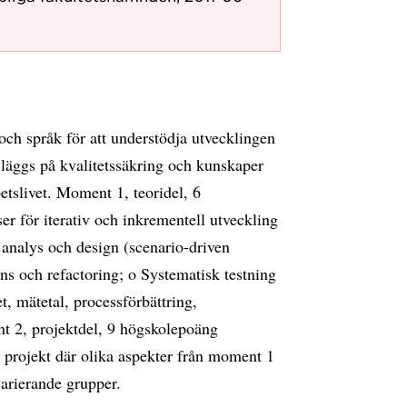
och språk för att understödja utvecklingen
 läggs på kvalitetssäkring och kunskaper
etslivet. Moment 1, teoridel, 6
r för iterativ och inkrementell utveckling
 analys och design (scenario-driven
ns och refactoring; o Systematisk testning
t, mätetal, processförbättring,
t 2, projektdel, 9 högskolepoäng
a projekt där olika aspekter från moment 1
varierande grupper.