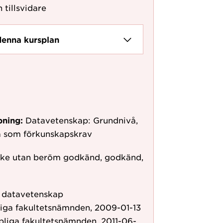
 tillsvidare
denna kursplan
pning:
Datavetenskap: Grundnivå,
å som förkunskapskrav
ke utan beröm godkänd, godkänd,
r datavetenskap
liga fakultetsnämnden, 2009-01-13
pliga fakultetsnämnden, 2011-06-