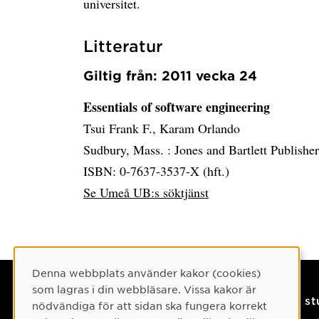
universitet.
Litteratur
Giltig från: 2011 vecka 24
Essentials of software engineering
Tsui Frank F., Karam Orlando
Sudbury, Mass. :
Jones and Bartlett Publishe
ISBN: 0-7637-3537-X (hft.)
Se Umeå UB:s söktjänst
Cookie-samtycke
Denna webbplats använder kakor (cookies)
som lagras i din webbläsare. Vissa kakor är
Kontaktuppgifter
På s
nödvändiga för att sidan ska fungera korrekt