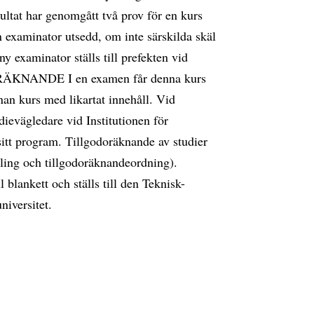
sultat har genomgått två prov för en kurs
an examinator utsedd, om inte särskilda skäl
y examinator ställs till prefekten vid
ORÄKNANDE I en examen får denna kurs
nnan kurs med likartat innehåll. Vid
ievägledare vid Institutionen för
sitt program. Tillgodoräknande av studier
amling och tillgodoräknandeordning).
blankett och ställs till den Teknisk-
iversitet.