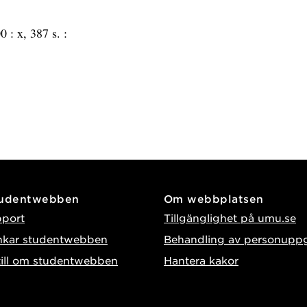
0 :
x, 387 s. :
tudentwebben
Om webbplatsen
pport
Tillgänglighet på umu.se
nkar studentwebben
Behandling av personuppg
till om studentwebben
Hantera kakor