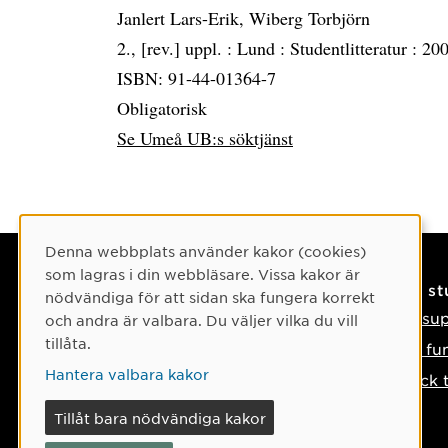
Janlert Lars-Erik, Wiberg Torbjörn
2., [rev.] uppl. :
Lund :
Studentlitteratur :
200
ISBN: 91-44-01364-7
Obligatorisk
Se Umeå UB:s söktjänst
Cookie-samtycke
Denna webbplats använder kakor (cookies)
som lagras i din webbläsare. Vissa kakor är
Kontaktuppgifter
På s
nödvändiga för att sidan ska fungera korrekt
Kontakta oss
IT-su
och andra är valbara. Du väljer vilka du vill
tillåta.
Tel: 090-786 50 00
Så fu
Hantera valbara kakor
Hitta till oss
Tyck 
Om något händer
Tillåt bara nödvändiga kakor