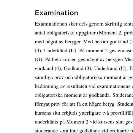
Examination
Examinationen sker dels genom skriftlig ten
antal obligatoriska uppgifter (Moment 2, pro
med något av betygen Med beröm godkänd (5
(3), Underkänd (U). På moment 2 ges endast
(G). På hela kursen ges något av betygen Me
godkänd (4), Godkänd (3), Underkänd (U). För
samtliga prov och obligatoriska moment är 
bedömning av resultaten vid examinationens ol
obligatoriska moment är godkända. Studerande
förnyat prov för att få ett högre betyg. Stu
kursens slut erbjuds ytterligare två provtillfä
underkänts på Moment 2 vid kursens slut ges yt
studerande som inte godkänns vid ordinarie pr