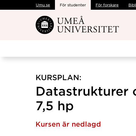
Umu.se
För studenter
För forskare
Bibl
Hoppa direkt till innehållet
KURSPLAN:
Datastrukturer 
7,5 hp
Kursen är nedlagd