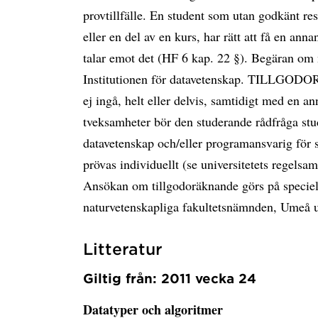
provtillfälle. En student som utan godkänt re
eller en del av en kurs, har rätt att få en ann
talar emot det (HF 6 kap. 22 §). Begäran om n
Institutionen för datavetenskap. TILLGOD
ej ingå, helt eller delvis, samtidigt med en a
tveksamheter bör den studerande rådfråga stud
datavetenskap och/eller programansvarig för 
prövas individuellt (se universitetets regels
Ansökan om tillgodoräknande görs på speciell 
naturvetenskapliga fakultetsnämnden, Umeå un
Litteratur
Giltig från: 2011 vecka 24
Datatyper och algoritmer