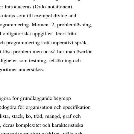
er introduceras (Ordo-notationen).
uteras som till exempel divide and
programmering. Moment 2, problemlösning,
obligatoriska uppgifter. Teori från
h programmering i ett imperativt språk.
 att lösa problem men också hur man överför
rdigheter som testning, felsökning och
goritmer undersökes.
edogöra för grundläggande begrepp
 redogöra för organisation och specifikation
ista, stack, kö, träd, mängd, graf och
, deras komplexitet och karakteristiska
ritmer för ett givet problem  välja och