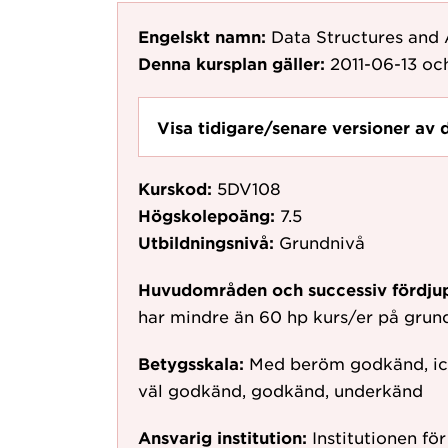
Engelskt namn:
Data Structures and
Denna kursplan gäller:
2011-06-13
och
Visa tidigare/senare versioner av 
Kurskod:
5DV108
Högskolepoäng:
7.5
Utbildningsnivå:
Grundnivå
Huvudområden och successiv fördju
har mindre än 60 hp kurs/er på gru
Betygsskala:
Med beröm godkänd, ic
väl godkänd, godkänd, underkänd
Ansvarig institution:
Institutionen fö