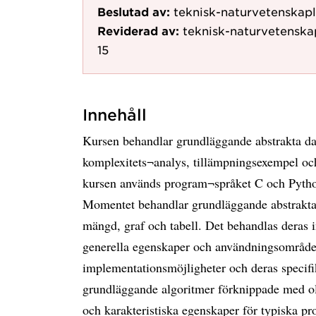
Beslutad av:
teknisk-naturvetenskapl
Reviderad av:
teknisk-naturvetenska
15
Innehåll
Kursen behandlar grundläggande abstrakta da
komplexitets¬analys, tillämpningsexempel oc
kursen används program¬språket C och Pytho
Momentet behandlar grundläggande abstrakta d
mängd, graf och tabell. Det behandlas deras i
generella egenskaper och användningsområde
implementationsmöjligheter och deras specif
grundläggande algoritmer förknippade med oli
och karakteristiska egenskaper för typiska pr