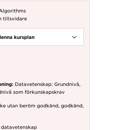
 Algorithms
 tillsvidare
denna kursplan
pning:
Datavetenskap: Grundnivå,
ndnivå som förkunskapskrav
ke utan beröm godkänd, godkänd,
r datavetenskap