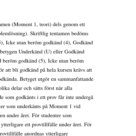
tamen (Moment 1, teori) dels genom ett
blemlösning). Skriftlig tentamen bedöms
), Icke utan beröm godkänd (4), Godkänd
 betygen Underkänd (U) eller Godkänd
d beröm godkänd (5), Icke utan beröm
 att bli godkänd på hela kursen krävs att
godkända. Betyget utgör en sammanfattande
ika delar och sätts först när alla
 som godkänts i ett prov får inte undergå
denter som underkänts på Moment 1 vid
llen under året. För studenter som
terligare ett provtillfälle under året. För
ovtillfälle anordnas ytterligare