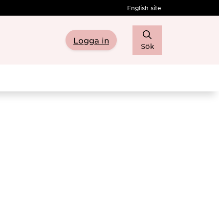
English site
Logga in
Sök