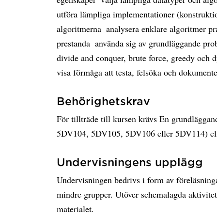
utföra lämpliga implementationer (konstrukti
algoritmerna  analysera enklare algoritmer p
prestanda  använda sig av grundläggande pro
divide and conquer, brute force, greedy och
visa förmåga att testa, felsöka och dokument
Behörighetskrav
För tillträde till kursen krävs En grundlägg
5DV104, 5DV105, 5DV106 eller 5DV114) ell
Undervisningens upplägg
Undervisningen bedrivs i form av föreläsninga
mindre grupper. Utöver schemalagda aktivitet
materialet.