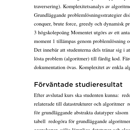
traversering). Komplexitetsanalys av algoritm
Grundläggande problemlösningsstrategier disk
conquer, brute force, greedy och dynamisk 
3 högskolepoäng Momentet utgörs av ett antal 
moment 1 tillämpas genom problemlösning oc
Det innebär att studenterna dels tränar sig i
lösta problem (algoritmer) till färdig kod. Fä
dokumentation övas. Komplexitet av enkla al
Förväntade studieresultat
Efter avslutad kurs ska studenten kunna:  r
relaterade till datastrukturer och algoritmer 
för grundläggande abstrakta datatyper såsom l
tabell  redogöra för grundläggande algoritmer
egenskaper  välja lämpliga datatyper och algo