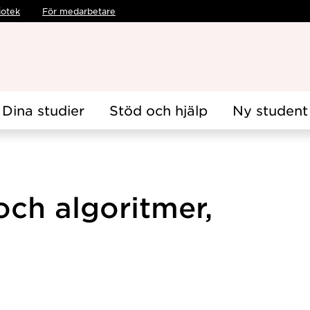
iotek
För medarbetare
Dina studier
Stöd och hjälp
Ny student
och algoritmer,