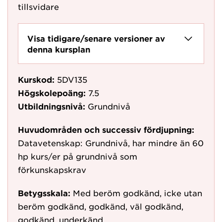
tillsvidare
Visa tidigare/senare versioner av
denna kursplan
Kurskod:
5DV135
Högskolepoäng:
7.5
Utbildningsnivå:
Grundnivå
Huvudområden och successiv fördjupning:
Datavetenskap: Grundnivå, har mindre än 60
hp kurs/er på grundnivå som
förkunskapskrav
Betygsskala:
Med beröm godkänd, icke utan
beröm godkänd, godkänd, väl godkänd,
godkänd, underkänd