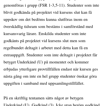
genomföras i grupp (FSR 1-3,5-11). Studenter som inte
blivit godkända på projektet vid kursens slut kan få
uppskov om det bedöms kunna slutföras inom en
överskådlig tidsram som bestäms i samförstånd med
kursansvarig lärare. Enskilda studenter som inte
godkänts på projektet vid kursens slut men som
regelbundet deltagit i arbetet med detta kan få en
extrauppgift. Studenter som inte deltagit i projektet får
betyget Underkänd (U) på momentet och kommer
erbjudas ytterligare provtillfällen endast när kursen ges
nästa gång om inte en hel grupp studenter önskar göra
uppgiften i samband med uppsamlingstillfället.
På en skriftlig tentamen sätts något av betygen
Underkänd (U), Godkänd (3), Icke utan beröm godkänd