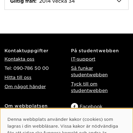
Giltig från:
2014 vecka 34
Kontaktuppgifter
På studentwebben
Kontakta oss
IT-support
Tel: 090-786 50 00
Så funkar
studentwebben
Hitta till oss
Tyck till om
Om något händer
studentwebben
Om webbplatsen
Facebook
Tillgänglighet på umu.se
Instagram
Cookie-samtycke
Denna webbplats använder kakor (cookies) som
Behandling av
lagras i din webbläsare. Vissa kakor är nödvändiga
TikTok
personuppgifter
för att sidan ska fungera korrekt och andra är