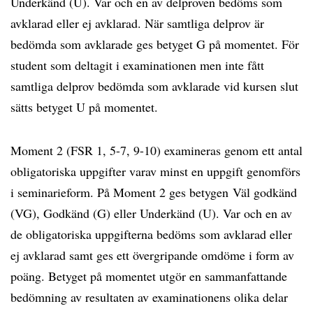
Underkänd (U). Var och en av delproven bedöms som
avklarad eller ej avklarad. När samtliga delprov är
bedömda som avklarade ges betyget G på momentet. För
student som deltagit i examinationen men inte fått
samtliga delprov bedömda som avklarade vid kursen slut
sätts betyget U på momentet.
Moment 2 (FSR 1, 5-7, 9-10) examineras genom ett antal
obligatoriska uppgifter varav minst en uppgift genomförs
i seminarieform. På Moment 2 ges betygen Väl godkänd
(VG), Godkänd (G) eller Underkänd (U). Var och en av
de obligatoriska uppgifterna bedöms som avklarad eller
ej avklarad samt ges ett övergripande omdöme i form av
poäng. Betyget på momentet utgör en sammanfattande
bedömning av resultaten av examinationens olika delar