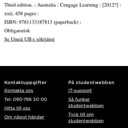
Third edition. :
Australia :
Cengage Learning :
[2012?] :
xxii, 458 pages :
ISBN: 9781133187813 (paperback) :
Obligatorisk
Se Umeå UB:s söktjänst
Kontaktuppgifter
På studentwebben
Kontakta oss
IT-support
Tel: 090-786 50 00
Så funkar
studentwebben
Hitta till oss
Tyck till om
Om något händer
studentwebben