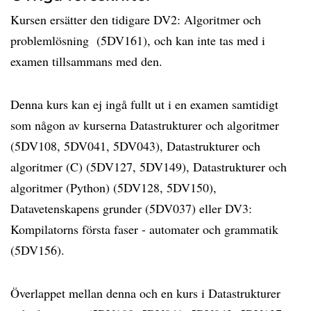
Kursen ersätter den tidigare DV2: Algoritmer och
problemlösning (5DV161), och kan inte tas med i
examen tillsammans med den.
Denna kurs kan ej ingå fullt ut i en examen samtidigt
som någon av kurserna Datastrukturer och algoritmer
(5DV108, 5DV041, 5DV043), Datastrukturer och
algoritmer (C) (5DV127, 5DV149), Datastrukturer och
algoritmer (Python) (5DV128, 5DV150),
Datavetenskapens grunder (5DV037) eller DV3:
Kompilatorns första faser - automater och grammatik
(5DV156).
Överlappet mellan denna och en kurs i Datastrukturer