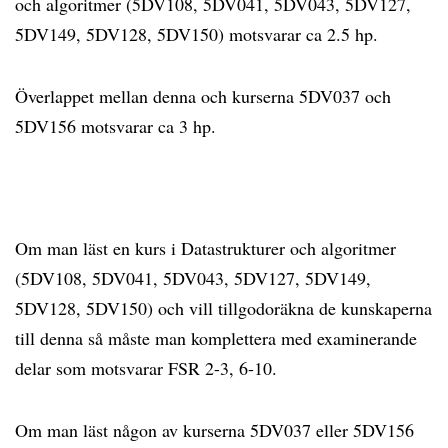
och algoritmer (5DV108, 5DV041, 5DV043, 5DV127,
5DV149, 5DV128, 5DV150) motsvarar ca 2.5 hp.
Överlappet mellan denna och kurserna 5DV037 och
5DV156 motsvarar ca 3 hp.
Om man läst en kurs i Datastrukturer och algoritmer
(5DV108, 5DV041, 5DV043, 5DV127, 5DV149,
5DV128, 5DV150) och vill tillgodoräkna de kunskaperna
till denna så måste man komplettera med examinerande
delar som motsvarar FSR 2-3, 6-10.
Om man läst någon av kurserna 5DV037 eller 5DV156