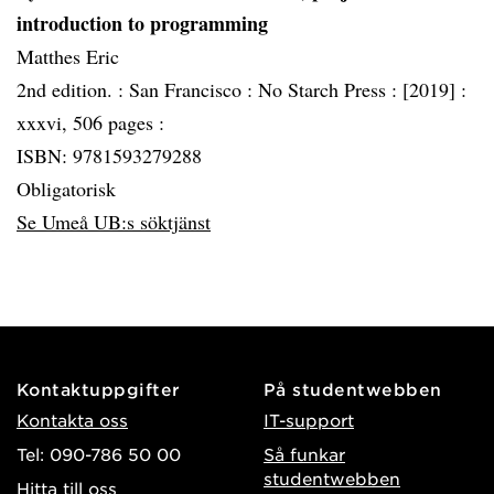
introduction to programming
Matthes Eric
2nd edition. :
San Francisco :
No Starch Press :
[2019] :
xxxvi, 506 pages :
ISBN: 9781593279288
Obligatorisk
Se Umeå UB:s söktjänst
Kontaktuppgifter
På studentwebben
Kontakta oss
IT-support
Tel: 090-786 50 00
Så funkar
studentwebben
Hitta till oss