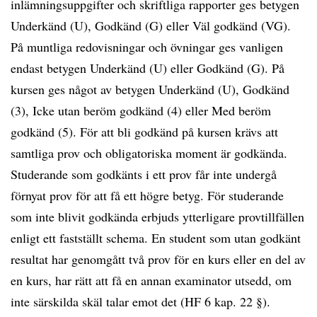
inlämningsuppgifter och skriftliga rapporter ges betygen
Underkänd (U), Godkänd (G) eller Väl godkänd (VG).
På muntliga redovisningar och övningar ges vanligen
endast betygen Underkänd (U) eller Godkänd (G). På
kursen ges något av betygen Underkänd (U), Godkänd
(3), Icke utan beröm godkänd (4) eller Med beröm
godkänd (5). För att bli godkänd på kursen krävs att
samtliga prov och obligatoriska moment är godkända.
Studerande som godkänts i ett prov får inte undergå
förnyat prov för att få ett högre betyg. För studerande
som inte blivit godkända erbjuds ytterligare provtillfällen
enligt ett fastställt schema. En student som utan godkänt
resultat har genomgått två prov för en kurs eller en del av
en kurs, har rätt att få en annan examinator utsedd, om
inte särskilda skäl talar emot det (HF 6 kap. 22 §).