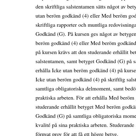
den skriftliga salstentamen sätts något av b
utan beröm godkänd (4) eller Med beröm godk
skriftliga rapporter och muntliga redovisning
Godkänd (G). På kursen ges något av betyge
beröm godkänd (4) eller Med beröm godkänd (
på kursen krävs att den studerande erhållit be
salstentamen, samt betyget Godkänd (G) på s
erhålla Icke utan beröm godkänd (4) på kursen
Icke utan beröm godkänd (4) på skriftlig sal
samtliga obligatoriska delmoment, samt bedöm
praktiska arbeten. För att erhålla Med beröm
studerande erhållit betyget Med beröm godkänd
Godkänd (G) på samtliga obligatoriska mome
kvalité på sina praktiska arbeten. Studerande
förnyat prov för att få ett högre betyg.