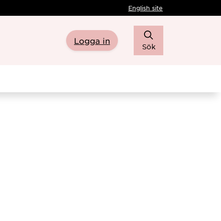
English site
Logga in
Sök