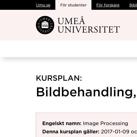
Umu.se
För studenter
För forskare
Bibl
Hoppa direkt till innehållet
KURSPLAN:
Bildbehandling,
Engelskt namn:
Image Processing
Denna kursplan gäller:
2017-01-09
oc