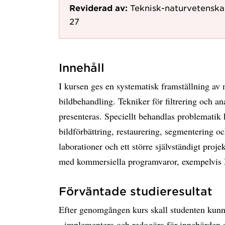
Reviderad av:
Teknisk-naturvetenska
27
Innehåll
I kursen ges en systematisk framställning av 
bildbehandling. Tekniker för filtrering och a
presenteras. Speciellt behandlas problemati
bildförbättring, restaurering, segmentering o
laborationer och ett större självständigt proje
med kommersiella programvaror, exempelv
Förväntade studieresultat
Efter genomgången kurs skall studenten kunn
- implementera och redogöra för innebörden