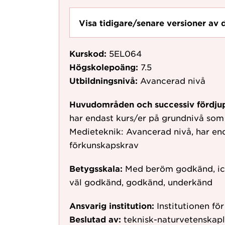
Visa tidigare/senare versioner av 
Kurskod:
5EL064
Högskolepoäng:
7.5
Utbildningsnivå:
Avancerad nivå
Huvudområden och successiv fördju
har endast kurs/er på grundnivå som
Medieteknik: Avancerad nivå, har en
förkunskapskrav
Betygsskala:
Med beröm godkänd, ic
väl godkänd, godkänd, underkänd
Ansvarig institution:
Institutionen fö
Beslutad av:
teknisk-naturvetenskap