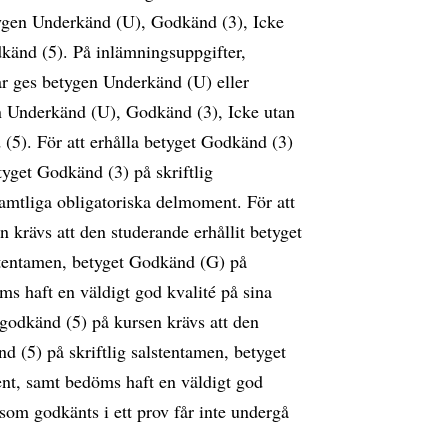
etygen Underkänd (U), Godkänd (3), Icke
änd (5). På inlämningsuppgifter,
ar ges betygen Underkänd (U) eller
n Underkänd (U), Godkänd (3), Icke utan
5). För att erhålla betyget Godkänd (3)
tyget Godkänd (3) på skriftlig
amtliga obligatoriska delmoment. För att
 krävs att den studerande erhållit betyget
stentamen, betyget Godkänd (G) på
s haft en väldigt god kvalité på sina
 godkänd (5) på kursen krävs att den
 (5) på skriftlig salstentamen, betyget
nt, samt bedöms haft en väldigt god
 som godkänts i ett prov får inte undergå