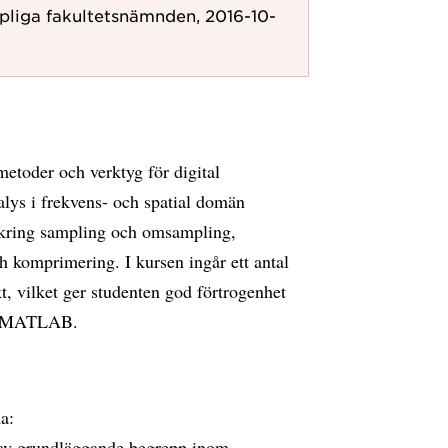
pliga fakultetsnämnden, 2016-10-
metoder och verktyg för digital
nalys i frekvens- och spatial domän
k kring sampling och omsampling,
ch komprimering. I kursen ingår ett antal
kt, vilket ger studenten god förtrogenhet
is MATLAB.
a:
 av grundläggande begrepp inom