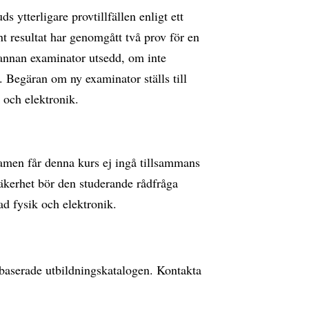
 ytterligare provtillfällen enligt ett
t resultat har genomgått två prov för en
en annan examinator utsedd, om inte
. Begäran om ny examinator ställs till
k och elektronik.
xamen får denna kurs ej ingå tillsammans
äkerhet bör den studerande rådfråga
ad fysik och elektronik.
ebbaserade utbildningskatalogen. Kontakta