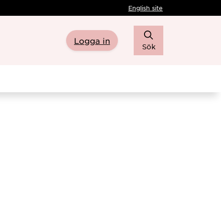
English site
Logga in
Sök