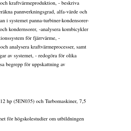
 och kraftvärmeproduktion, - beskriva
eräkna pannverkningsgrad, alfa-värde och
kan i systemet panna-turbiner-kondensorer-
r och kondernsorer, -analysera kombicykler
tionssystem för fjärrvärme, -
a och analysera kraftvärmeprocesser, samt
ngar av systemet, - redogöra för olika
sa begrepp för uppskattning av
k, 12 hp (5EN035) och Turbomaskiner, 7,5
et för högskolestudier om utbildningen