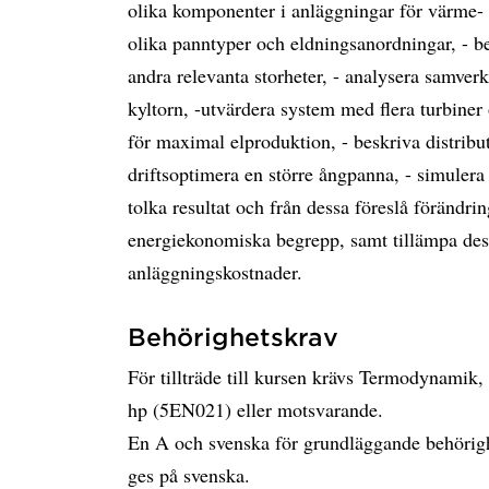
olika komponenter i anläggningar för värme-
olika panntyper och eldningsanordningar, - b
andra relevanta storheter, - analysera samver
kyltorn, -utvärdera system med flera turbine
för maximal elproduktion, - beskriva distribu
driftsoptimera en större ångpanna, - simuler
tolka resultat och från dessa föreslå förändri
energiekonomiska begrepp, samt tillämpa des
anläggningskostnader.
Behörighetskrav
För tillträde till kursen krävs Termodynami
hp (5EN021) eller motsvarande.
En A och svenska för grundläggande behörigh
ges på svenska.