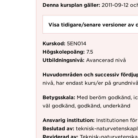
Denna kursplan gäller:
2011-09-12
och
Visa tidigare/senare versioner av 
Kurskod:
5EN014
Högskolepoäng:
7.5
Utbildningsnivå:
Avancerad nivå
Huvudområden och successiv fördju
nivå, har endast kurs/er på grundni
Betygsskala:
Med beröm godkänd, ic
väl godkänd, godkänd, underkänd
Ansvarig institution:
Institutionen fö
Beslutad av:
teknisk-naturvetenskap
Reviderad av:
Teknisk-naturvetenska