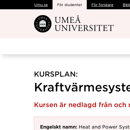
Umu.se
För studenter
För forskare
Bibl
Hoppa direkt till innehållet
KURSPLAN:
Kraftvärmesyst
Kursen är nedlagd från och
Engelskt namn:
Heat and Power Sys