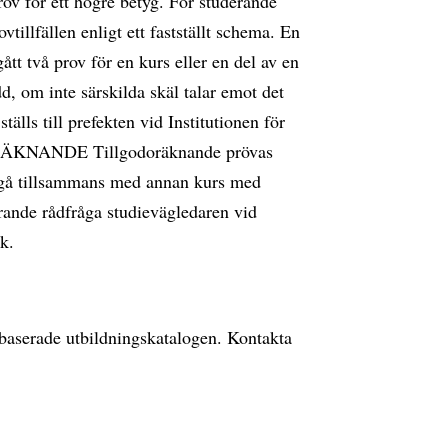
rov för ett högre betyg. För studerande
vtillfällen enligt ett fastställt schema. En
tt två prov för en kurs eller en del av en
dd, om inte särskilda skäl talar emot det
lls till prefekten vid Institutionen för
ORÄKNANDE Tillgodoräknande prövas
ingå tillsammans med annan kurs med
erande rådfråga studievägledaren vid
k.
ebbaserade utbildningskatalogen. Kontakta