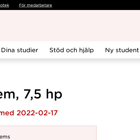
iotek
För medarbetare
Dina studier
Stöd och hjälp
Ny student
em, 7,5 hp
 med 2022-02-17
tems