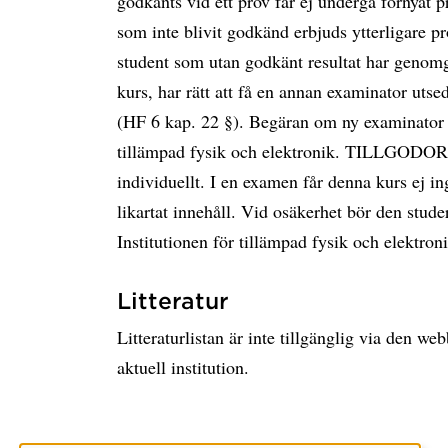
godkänts vid ett prov får ej undergå förnyat p
som inte blivit godkänd erbjuds ytterligare pro
student som utan godkänt resultat har genomgå
kurs, har rätt att få en annan examinator utse
(HF 6 kap. 22 §). Begäran om ny examinator stä
tillämpad fysik och elektronik. TILLGOD
individuellt. I en examen får denna kurs ej 
likartat innehåll. Vid osäkerhet bör den stud
Institutionen för tillämpad fysik och elektroni
Litteratur
Litteraturlistan är inte tillgänglig via den w
aktuell institution.