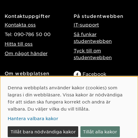
Kontaktuppgifter
På studentwebben
Kontakta oss
IT-support
Tel: 090-786 50 00
Så funkar
studentwebben
Hitta till oss
Tyck till om
Om något händer
studentwebben
Om webbplatsen
Facebook
Tillgänglighet på umu.se
Instagram
Cookie-samtycke
Denna webbplats använder kakor (cookies) som
Behandling av
TikTok
lagras i din webbläsare. Vissa kakor är nödvändiga
personuppgifter
för att sidan ska fungera korrekt och andra är
Youtube
Hantera kakor
valbara. Du väljer vilka du vill tillåta.
LinkedIn
Hantera valbara kakor
Tillåt bara nödvändiga kakor
Tillåt alla kakor