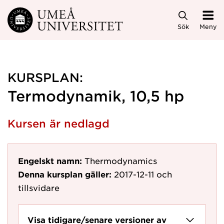
Hoppa direkt till innehållet
Sök
Meny
KURSPLAN:
Termodynamik, 10,5 hp
Kursen är nedlagd
Engelskt namn:
Thermodynamics
Denna kursplan gäller:
2017-12-11
och
tillsvidare
Visa tidigare/senare versioner av