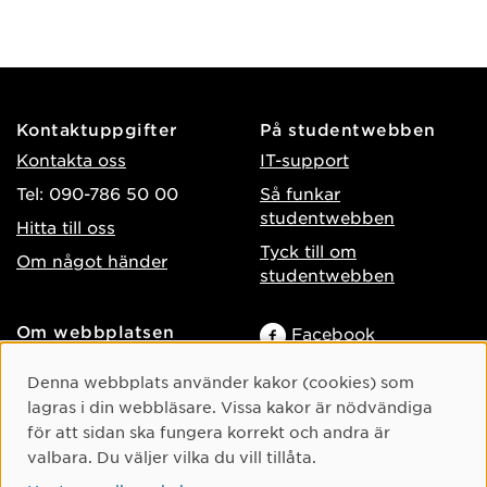
Kontaktuppgifter
På studentwebben
Kontakta oss
IT-support
Tel: 090-786 50 00
Så funkar
studentwebben
Hitta till oss
Tyck till om
Om något händer
studentwebben
Om webbplatsen
Facebook
Tillgänglighet på umu.se
Instagram
Cookie-samtycke
Denna webbplats använder kakor (cookies) som
Behandling av
TikTok
lagras i din webbläsare. Vissa kakor är nödvändiga
personuppgifter
för att sidan ska fungera korrekt och andra är
Youtube
Hantera kakor
valbara. Du väljer vilka du vill tillåta.
LinkedIn