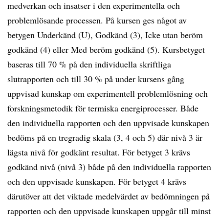
medverkan och insatser i den experimentella och
problemlösande processen. På kursen ges något av
betygen Underkänd (U), Godkänd (3), Icke utan beröm
godkänd (4) eller Med beröm godkänd (5). Kursbetyget
baseras till 70 % på den individuella skriftliga
slutrapporten och till 30 % på under kursens gång
uppvisad kunskap om experimentell problemlösning och
forskningsmetodik för termiska energiprocesser. Både
den individuella rapporten och den uppvisade kunskapen
bedöms på en tregradig skala (3, 4 och 5) där nivå 3 är
lägsta nivå för godkänt resultat. För betyget 3 krävs
godkänd nivå (nivå 3) både på den individuella rapporten
och den uppvisade kunskapen. För betyget 4 krävs
därutöver att det viktade medelvärdet av bedömningen på
rapporten och den uppvisade kunskapen uppgår till minst