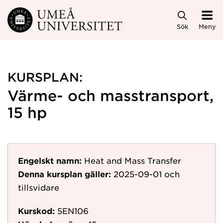
Hoppa direkt till innehållet
Sök
Meny
KURSPLAN:
Värme- och masstransport,
15 hp
Engelskt namn:
Heat and Mass Transfer
Denna kursplan gäller:
2025-09-01
och
tillsvidare
Kurskod:
5EN106