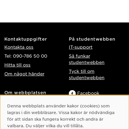
Kontaktuppgifter
På studentwebben
Kontakta oss
IT-support
Tel: 090-786 50 00
Så funkar
studentwebben
Hitta till oss
Tyck till om
Om något händer
studentwebben
Om webbplatsen
Facebook
Tillgänglighet på umu.se
Instagram
Cookie-samtycke
Denna webbplats använder kakor (cookies) som
Behandling av
TikTok
lagras i din webbläsare. Vissa kakor är nödvändiga
personuppgifter
för att sidan ska fungera korrekt och andra är
Youtube
Hantera kakor
valbara. Du väljer vilka du vill tillåta.