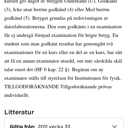
kursen ges något av betygen Underkänd (U), Godkänd
(3), Icke utan beröm godkänd (4) eller Med beröm
godkänd (5). Betyget grundas på redovisningen av
datorlaborationerna. Den som godkänts i en examination
får ej undergå förnyad examination för högre betyg. En
student som utan godkänt resultat har genomgått två
examinationer för en kurs eller en del av en kurs, har rätt
att få en annan examinator utsedd, om inte särskilda skäl
talar emot det (HF 6 kap. 22 §). Begäran om ny
examinator ställs till styrelsen för Institutionen för fysik.
TILLGODORÄKNANDE Tillgodoräknande prövas
individuellt.
Litteratur
Giltig från:
2011 vecka 33