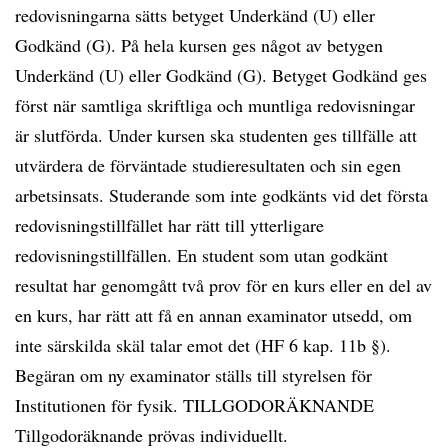
redovisningarna sätts betyget Underkänd (U) eller
Godkänd (G). På hela kursen ges något av betygen
Underkänd (U) eller Godkänd (G). Betyget Godkänd ges
först när samtliga skriftliga och muntliga redovisningar
är slutförda. Under kursen ska studenten ges tillfälle att
utvärdera de förväntade studieresultaten och sin egen
arbetsinsats. Studerande som inte godkänts vid det första
redovisningstillfället har rätt till ytterligare
redovisningstillfällen. En student som utan godkänt
resultat har genomgått två prov för en kurs eller en del av
en kurs, har rätt att få en annan examinator utsedd, om
inte särskilda skäl talar emot det (HF 6 kap. 11b §).
Begäran om ny examinator ställs till styrelsen för
Institutionen för fysik. TILLGODORÄKNANDE
Tillgodoräknande prövas individuellt.